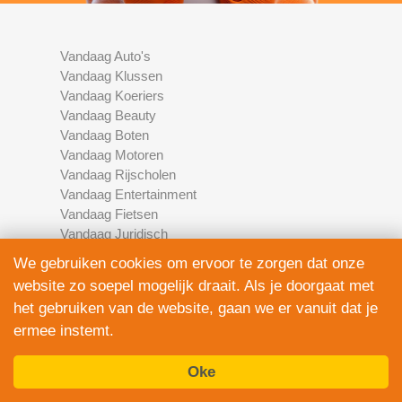
Vandaag Auto's
Vandaag Klussen
Vandaag Koeriers
Vandaag Beauty
Vandaag Boten
Vandaag Motoren
Vandaag Rijscholen
Vandaag Entertainment
Vandaag Fietsen
Vandaag Juridisch
Vandaag Multimedia
We gebruiken cookies om ervoor te zorgen dat onze
Vandaag Schoonmaak
website zo soepel mogelijk draait. Als je doorgaat met
Vandaag Scooters
het gebruiken van de website, gaan we er vanuit dat je
Vandaag Elektronica
ermee instemt.
Vandaag Financieel
Vandaag Development
Oke
Vandaag Marketing
Vandaag Fotografie