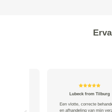
Erva
SH Bles from Landsmeer
Snelle reactietijd en prima
uitgevoerd