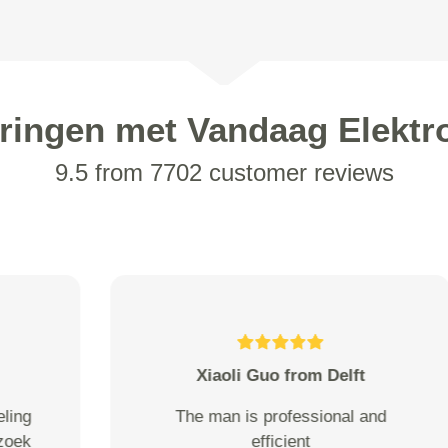
ringen met Vandaag Elektr
9.5 from 7702 customer reviews
ten berk de boer from
Apeldoorn
top