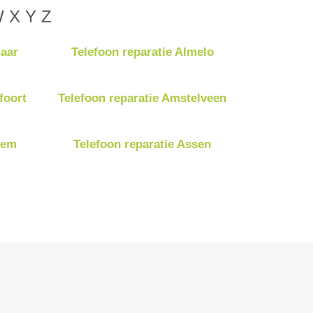
W
X
Y
Z
maar
Telefoon reparatie Almelo
foort
Telefoon reparatie Amstelveen
hem
Telefoon reparatie Assen