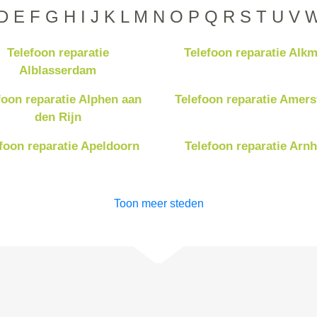
D
E
F
G
H
I
J
K
L
M
N
O
P
Q
R
S
T
U
V
Telefoon reparatie
Telefoon reparatie Alk
Alblasserdam
foon reparatie Alphen aan
Telefoon reparatie Amers
den Rijn
foon reparatie Apeldoorn
Telefoon reparatie Arn
Toon meer steden