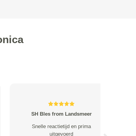
onica
Christina Strampel from
Prima! Fijn snel geholpen en
ingepland.