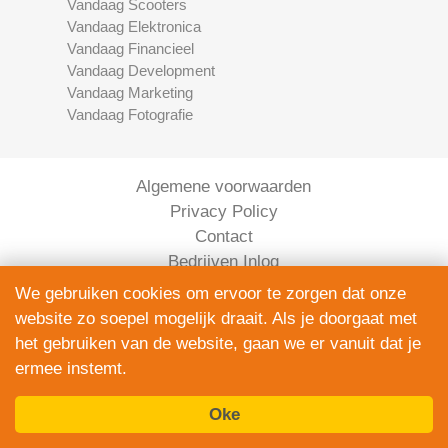
Vandaag Scooters
Vandaag Elektronica
Vandaag Financieel
Vandaag Development
Vandaag Marketing
Vandaag Fotografie
Algemene voorwaarden
Privacy Policy
Contact
Bedrijven Inlog
We gebruiken cookies om ervoor te zorgen dat onze
website zo soepel mogelijk draait. Als je doorgaat met
het gebruiken van de website, gaan we er vanuit dat je
ermee instemt.
Oke
Elektronica Vandaag is onderdeel van
ServiceRight B.V. | KVK 90914872