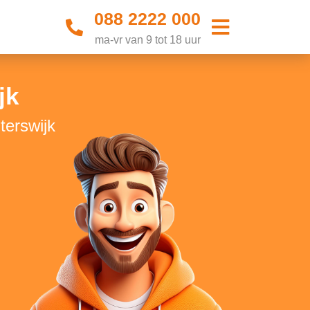
088 2222 000
ma-vr van 9 tot 18 uur
jk
terswijk