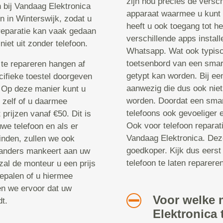
zijn nou precies de versch
n bij Vandaag Elektronica
apparaat waarmee u kunt 
n in Winterswijk, zodat u
heeft u ook toegang tot he
 reparatie kan vaak gedaan
verschillende apps instal
niet uit zonder telefoon.
Whatsapp. Wat ook typisch
toetsenbord van een smar
te repareren hangen af
getypt kan worden. Bij een
cifieke toestel doorgeven
aanwezig die dus ook niet
. Op deze manier kunt u
worden. Doordat een smar
u zelf of u daarmee
telefoons ook gevoeliger 
prijzen vanaf €50. Dit is
Ook voor telefoon reparat
we telefoon en als er
Vandaag Elektronica. Deze
inden, zullen we ook
goedkoper. Kijk dus eerst
 anders mankeert aan uw
telefoon te laten repareren
zal de monteur u een prijs
epalen of u hiermee
en we ervoor dat uw
Voor welke 
t.
Elektronica 