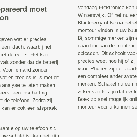
Vandaag Elektronica kan e
epareerd moet
Winterswijk. Of het nu e
oon
Blackberry of Nokia betre
monteur vinden in uw buurt
Bij sommige merken zijn 
 geven wat er precies
daardoor kan de monteur 
 een klacht waarbij het
oplossen. Dit scheelt vaa
het defect is. Het kan
precies weet hoe hij of z
valt zonder dat de batterij
voor iPhones zijn er apa
t. Voor iemand zonder
een compleet ander systee
wat er precies is is met de
merken. Schakel nu een m
n analyse te laten maken
zeker van te zijn dat uw 
erst een inschatting
Boek zo snel mogelijk onl
 de telefoon. Zodra zij
monteur voor u kunnen sel
, kan er ook een afspraak
rantie op uw telefoon zit.
 uw schuld is, kan het zijn