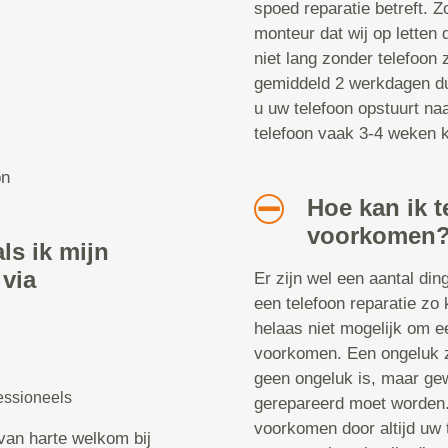
spoed reparatie betreft. Z
monteur dat wij op letten 
niet lang zonder telefoon z
gemiddeld 2 werkdagen dur
u uw telefoon opstuurt naa
telefoon vaak 3-4 weken kw
on
Hoe kan ik t
voorkomen
ls ik mijn
 via
Er zijn wel een aantal di
een telefoon reparatie zo 
helaas niet mogelijk om ee
voorkomen. Een ongeluk zi
geen ongeluk is, maar gew
essioneels
gerepareerd moet worden. 
voorkomen door altijd uw 
van harte welkom bij