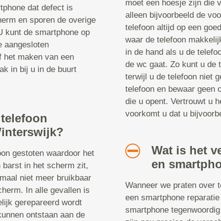
moet een hoesje zijn die v
tphone dat defect is
alleen bijvoorbeeld de vo
herm en sporen de overige
telefoon altijd op een goe
 U kunt de smartphone op
waar de telefoon makkelij
le aangesloten
in de hand als u de telefoo
of het maken van een
de wc gaat. Zo kunt u de t
k in bij u in de buurt
terwijl u de telefoon niet
telefoon en bewaar geen o
die u opent. Vertrouwt u h
voorkomt u dat u bijvoorbe
 telefoon
Winterswijk?
Wat is het v
foon gestoten waardoor het
en smartpho
 barst in het scherm zit,
emaal niet meer bruikbaar
Wanneer we praten over te
cherm. In alle gevallen is
een smartphone reparatie 
elijk gerepareerd wordt
smartphone tegenwoordig 
kunnen ontstaan aan de