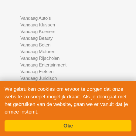
Vandaag Auto's
Vandaag Klussen
Vandaag Koeriers
Vandaag Beauty
Vandaag Boten
Vandaag Motoren
Vandaag Rijscholen
Vandaag Entertainment
Vandaag Fietsen
Vandaag Juridisch
Vandaag Multimedia
We gebruiken cookies om ervoor te zorgen dat onze
Vandaag Schoonmaak
website zo soepel mogelijk draait. Als je doorgaat met
Vandaag Scooters
het gebruiken van de website, gaan we er vanuit dat je
Vandaag Elektronica
ermee instemt.
Vandaag Financieel
Vandaag Development
Vandaag Marketing
Oke
Vandaag Fotografie