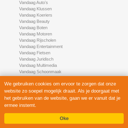
Vandaag Auto's
Vandaag Klussen
Vandaag Koeriers
Vandaag Beauty
Vandaag Boten
Vandaag Motoren
Vandaag Rijscholen
Vandaag Entertainment
Vandaag Fietsen
Vandaag Juridisch
Vandaag Multimedia
Vandaag Schoonmaak
Vandaag Scooters
We gebruiken cookies om ervoor te zorgen dat onze
Vandaag Elektronica
Vandaag Financieel
website zo soepel mogelijk draait. Als je doorgaat met
Vandaag Development
het gebruiken van de website, gaan we er vanuit dat je
Vandaag Marketing
ermee instemt.
Vandaag Fotografie
Oke