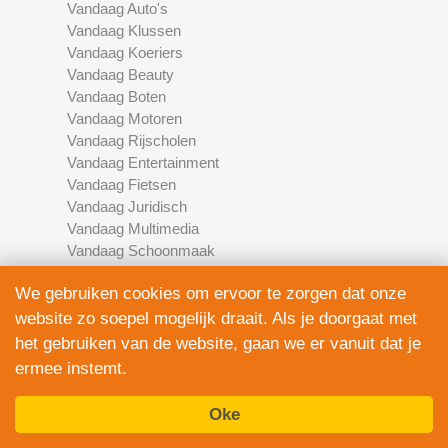
Vandaag Auto's
Vandaag Klussen
Vandaag Koeriers
Vandaag Beauty
Vandaag Boten
Vandaag Motoren
Vandaag Rijscholen
Vandaag Entertainment
Vandaag Fietsen
Vandaag Juridisch
Vandaag Multimedia
Vandaag Schoonmaak
Vandaag Scooters
We gebruiken cookies om ervoor te zorgen dat onze
Vandaag Elektronica
Vandaag Financieel
website zo soepel mogelijk draait. Als je doorgaat met
Vandaag Development
het gebruiken van de website, gaan we er vanuit dat je
Vandaag Marketing
ermee instemt.
Vandaag Fotografie
Oke