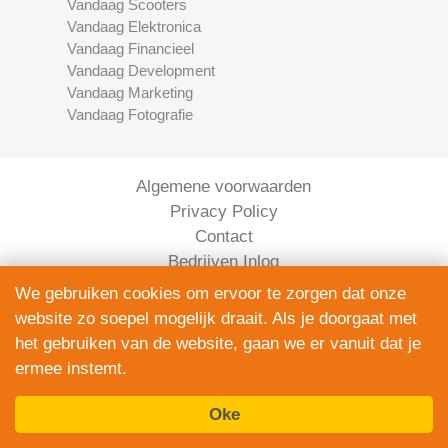
Vandaag Scooters
Vandaag Elektronica
Vandaag Financieel
Vandaag Development
Vandaag Marketing
Vandaag Fotografie
Algemene voorwaarden
Privacy Policy
Contact
Bedrijven Inlog
We gebruiken cookies om ervoor te zorgen dat onze
website zo soepel mogelijk draait. Als je doorgaat met
het gebruiken van de website, gaan we er vanuit dat je
ermee instemt.
Oke
Elektronica Vandaag is onderdeel van
ServiceRight B.V. | KVK 90914872