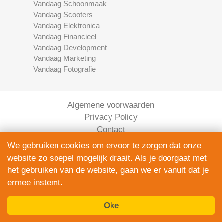
Vandaag Schoonmaak
Vandaag Scooters
Vandaag Elektronica
Vandaag Financieel
Vandaag Development
Vandaag Marketing
Vandaag Fotografie
Algemene voorwaarden
Privacy Policy
Contact
Bedrijven Inlog
We gebruiken cookies om ervoor te zorgen dat onze
website zo soepel mogelijk draait. Als je doorgaat met
het gebruiken van de website, gaan we er vanuit dat je
ermee instemt.
Oke
Elektronica Vandaag is onderdeel van