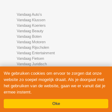
Vandaag Auto's
Vandaag Klussen
Vandaag Koeriers
Vandaag Beauty
Vandaag Boten
Vandaag Motoren
Vandaag Rijscholen
Vandaag Entertainment
Vandaag Fietsen
Vandaag Juridisch
Vandaag Multimedia
We gebruiken cookies om ervoor te zorgen dat onze
Vandaag Schoonmaak
website zo soepel mogelijk draait. Als je doorgaat met
Vandaag Scooters
het gebruiken van de website, gaan we er vanuit dat je
Vandaag Elektronica
Vandaag Financieel
ermee instemt.
Vandaag Development
Vandaag Marketing
Oke
Vandaag Fotografie