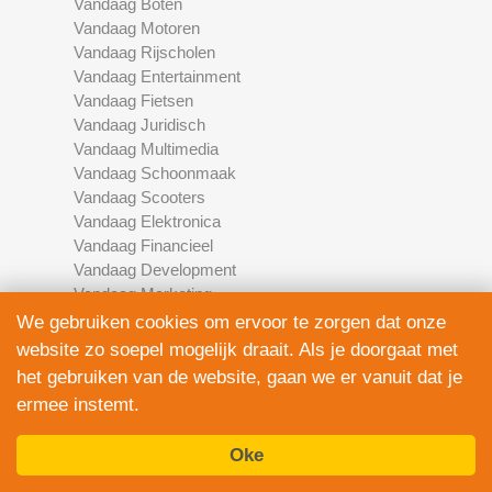
Vandaag Boten
Vandaag Motoren
Vandaag Rijscholen
Vandaag Entertainment
Vandaag Fietsen
Vandaag Juridisch
Vandaag Multimedia
Vandaag Schoonmaak
Vandaag Scooters
Vandaag Elektronica
Vandaag Financieel
Vandaag Development
Vandaag Marketing
Vandaag Fotografie
We gebruiken cookies om ervoor te zorgen dat onze
website zo soepel mogelijk draait. Als je doorgaat met
het gebruiken van de website, gaan we er vanuit dat je
Algemene voorwaarden
ermee instemt.
Privacy Policy
Contact
Oke
Bedrijven Inlog