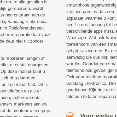
cherm. In alle gevallen is
smartphone tegenwoordig 
elijk gerepareerd wordt
zijn nou precies de versch
kunnen ontstaan aan de
apparaat waarmee u kunt 
n bij Vandaag Elektronica
heeft u ook toegang tot he
en in Roelofarendsveen,
verschillende apps instal
 scherm reparatie kan vaak
Whatsapp. Wat ook typisch
de deur niet uit zonder
toetsenbord van een smar
getypt kan worden. Bij een
aanwezig die dus ook niet
te repareren hangen af
worden. Doordat een smar
cifieke toestel doorgeven
telefoons ook gevoeliger 
. Op deze manier kunt u
Ook voor telefoon reparat
u zelf of u daarmee
Vandaag Elektronica. Deze
prijzen vanaf €50. Dit is
goedkoper. Kijk dus eerst
we telefoon en als er
telefoon te laten repareren
inden, zullen we ook
 anders mankeert aan uw
zal de monteur u een prijs
Voor welke 