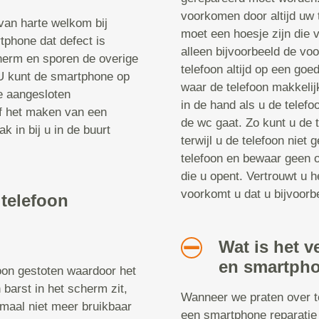
voorkomen door altijd uw 
van harte welkom bij
moet een hoesje zijn die v
tphone dat defect is
alleen bijvoorbeeld de vo
herm en sporen de overige
telefoon altijd op een goe
 U kunt de smartphone op
waar de telefoon makkelij
le aangesloten
in de hand als u de telefoo
of het maken van een
de wc gaat. Zo kunt u de t
k in bij u in de buurt
terwijl u de telefoon niet
telefoon en bewaar geen o
die u opent. Vertrouwt u h
voorkomt u dat u bijvoorbe
 telefoon
Wat is het v
en smartpho
foon gestoten waardoor het
 barst in het scherm zit,
Wanneer we praten over te
emaal niet meer bruikbaar
een smartphone reparatie 