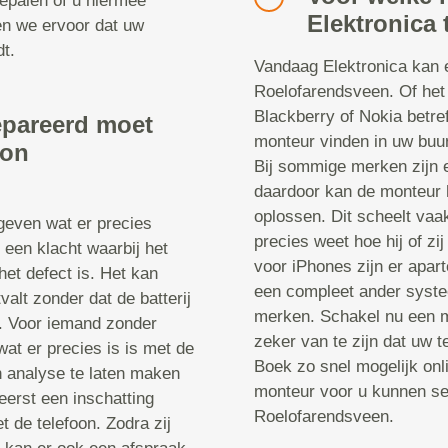
epalen of u hiermee
Elektronica 
en we ervoor dat uw
t.
Vandaag Elektronica kan e
Roelofarendsveen. Of het
Blackberry of Nokia betre
epareerd moet
monteur vinden in uw buurt
oon
Bij sommige merken zijn 
daardoor kan de monteur 
oplossen. Dit scheelt vaa
 geven wat er precies
precies weet hoe hij of z
 een klacht waarbij het
voor iPhones zijn er apa
het defect is. Het kan
een compleet ander systee
valt zonder dat de batterij
merken. Schakel nu een m
t. Voor iemand zonder
zeker van te zijn dat uw 
wat er precies is is met de
Boek zo snel mogelijk onl
n analyse te laten maken
monteur voor u kunnen sel
erst een inschatting
Roelofarendsveen.
 de telefoon. Zodra zij