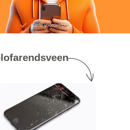
Vaste voordeelprijs
elofarendsveen