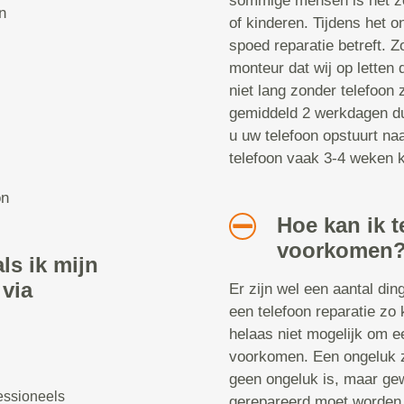
sommige mensen is het ze
n
of kinderen. Tijdens het 
spoed reparatie betreft. Z
monteur dat wij op letten 
niet lang zonder telefoon z
gemiddeld 2 werkdagen dur
u uw telefoon opstuurt naa
telefoon vaak 3-4 weken kw
on
Hoe kan ik t
voorkomen
ls ik mijn
 via
Er zijn wel een aantal di
een telefoon reparatie zo 
helaas niet mogelijk om ee
voorkomen. Een ongeluk zi
geen ongeluk is, maar gew
essioneels
gerepareerd moet worden. 