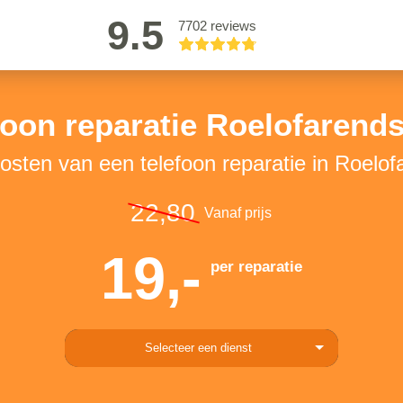
9.5
7702 reviews
foon reparatie Roelofarend
kosten van een telefoon reparatie in Roelo
22,80
Vanaf prijs
19,-
per reparatie
Selecteer een dienst