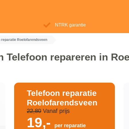
NTRK garantie
n reparatie Roelofarendsveen
n Telefoon repareren in Ro
Telefoon reparatie
Roelofarendsveen
22,80
Vanaf prijs
19,-
per reparatie