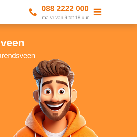
088 2222 000
ma-vr van 9 tot 18 uur
sveen
farendsveen