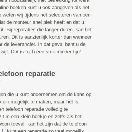
lfs noodzakelijk met betrekking tot werk
online boeken kunt u ook aangeven als het
o weten wij tijdens het selecteren van een
dat de monteur snel plek heeft en dat u
it. Bij reparaties die langer duren, kan het
en. Dit is aanzienlijk korter dan wanneer
r de leverancier. In dat geval bent u de
ijt. Dat is toch een stuk minder fijn!
elefoon reparatie
?
ngen die u kunt ondernemen om de kans op
klein mogelijk te maken, maar het is
n telefoon reparatie volledig te
t in een klein hoekje en zelfs als het
oon toeval, kan het zijn dat de telefoon
U kunt een reparatie zo veel mogelijk