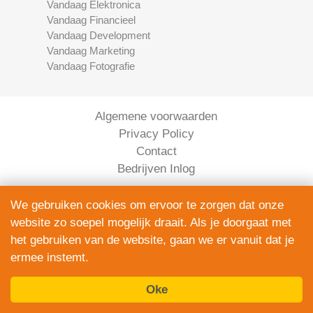
Vandaag Elektronica
Vandaag Financieel
Vandaag Development
Vandaag Marketing
Vandaag Fotografie
Algemene voorwaarden
Privacy Policy
Contact
Bedrijven Inlog
We gebruiken cookies om ervoor te zorgen dat onze
website zo soepel mogelijk draait. Als je doorgaat met
het gebruiken van de website, gaan we er vanuit dat je
ermee instemt.
Elektronica Vandaag is onderdeel van
Oke
ServiceRight B.V. | KVK 90914872