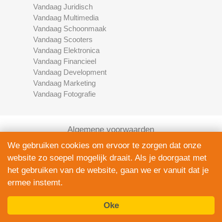
Vandaag Juridisch
Vandaag Multimedia
Vandaag Schoonmaak
Vandaag Scooters
Vandaag Elektronica
Vandaag Financieel
Vandaag Development
Vandaag Marketing
Vandaag Fotografie
Algemene voorwaarden
Privacy Policy
We gebruiken cookies om ervoor te zorgen dat onze
Contact
website zo soepel mogelijk draait. Als je doorgaat met
Bedrijven Inlog
het gebruiken van de website, gaan we er vanuit dat je
ermee instemt.
Oke