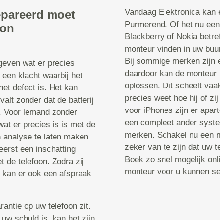
Vandaag Elektronica kan e
epareerd moet
Purmerend. Of het nu een
oon
Blackberry of Nokia betre
monteur vinden in uw buurt
Bij sommige merken zijn 
 geven wat er precies
daardoor kan de monteur 
 een klacht waarbij het
oplossen. Dit scheelt vaa
het defect is. Het kan
precies weet hoe hij of z
valt zonder dat de batterij
voor iPhones zijn er apa
t. Voor iemand zonder
een compleet ander systee
wat er precies is is met de
merken. Schakel nu een m
n analyse te laten maken
zeker van te zijn dat uw 
erst een inschatting
Boek zo snel mogelijk onl
 de telefoon. Zodra zij
monteur voor u kunnen sel
, kan er ook een afspraak
rantie op uw telefoon zit.
 uw schuld is, kan het zijn