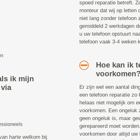
spoed reparatie betreft. Z
monteur dat wij op letten 
niet lang zonder telefoon z
gemiddeld 2 werkdagen dur
u uw telefoon opstuurt naa
telefoon vaak 3-4 weken kw
on
Hoe kan ik t
voorkomen
ls ik mijn
 via
Er zijn wel een aantal di
een telefoon reparatie zo 
helaas niet mogelijk om ee
voorkomen. Een ongeluk zi
geen ongeluk is, maar gew
essioneels
gerepareerd moet worden. 
voorkomen door altijd uw 
van harte welkom bij