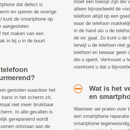
moet een hoesje zijn die v
tphone dat defect is
alleen bijvoorbeeld de vo
herm en sporen de overige
telefoon altijd op een goe
 U kunt de smartphone op
waar de telefoon makkelij
le aangesloten
in de hand als u de telefoo
of het maken van een
de wc gaat. Zo kunt u de t
k in bij u in de buurt
terwijl u de telefoon niet
telefoon en bewaar geen o
die u opent. Vertrouwt u h
voorkomt u dat u bijvoorbe
 telefoon
 Purmerend?
Wat is het v
foon gestoten waardoor het
en smartpho
 barst in het scherm zit,
emaal niet meer bruikbaar
Wanneer we praten over te
cherm. In alle gevallen is
een smartphone reparatie 
elijk gerepareerd wordt
smartphone tegenwoordig 
kunnen ontstaan aan de