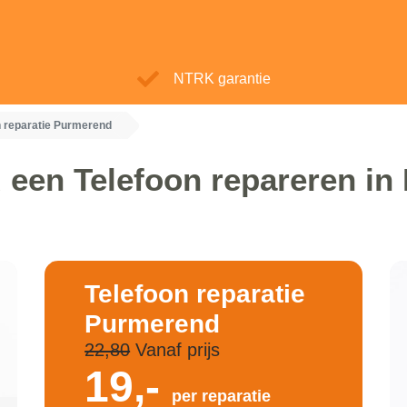
NTRK garantie
n reparatie Purmerend
 een Telefoon repareren i
Telefoon reparatie
Purmerend
22,80
Vanaf prijs
19,-
per reparatie