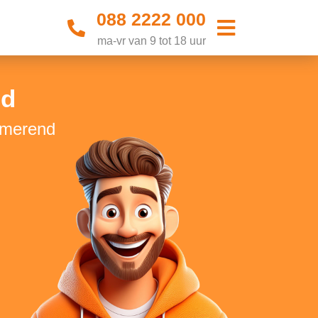
088 2222 000
ma-vr van 9 tot 18 uur
nd
urmerend