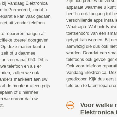
zijn nou precies de versch
n bij Vandaag Elektronica
apparaat waarmee u kunt 
en in Purmerend, zodat u
heeft u ook toegang tot he
 reparatie kan vaak gedaan
verschillende apps instal
niet uit zonder telefoon.
Whatsapp. Wat ook typisch
toetsenbord van een smar
te repareren hangen af
getypt kan worden. Bij een
cifieke toestel doorgeven
aanwezig die dus ook niet
. Op deze manier kunt u
worden. Doordat een smar
u zelf of u daarmee
telefoons ook gevoeliger 
prijzen vanaf €50. Dit is
Ook voor telefoon reparat
we telefoon en als er
Vandaag Elektronica. Deze
inden, zullen we ook
goedkoper. Kijk dus eerst
 anders mankeert aan uw
telefoon te laten repareren
zal de monteur u een prijs
epalen of u hiermee
en we ervoor dat uw
Voor welke 
t.
Elektronica 