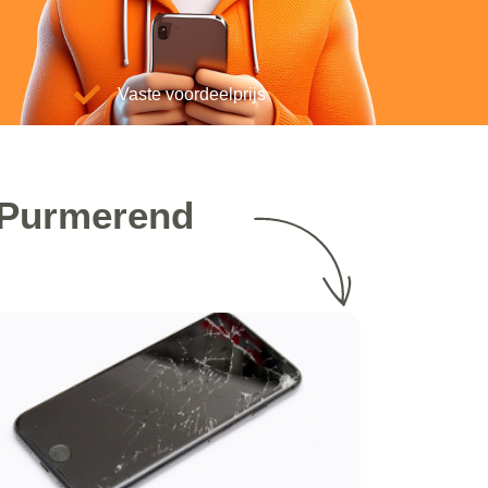
Vaste voordeelprijs
n Purmerend