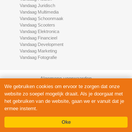
Vandaag Juridisch
Vandaag Multimedia
Vandaag Schoonmaak
Vandaag Scooters
Vandaag Elektronica
Vandaag Financieel
Vandaag Development
Vandaag Marketing
Vandaag Fotografie
Algemene voorwaarden
Privacy Policy
We gebruiken cookies om ervoor te zorgen dat onze
Contact
website zo soepel mogelijk draait. Als je doorgaat met
Bedrijven Inlog
het gebruiken van de website, gaan we er vanuit dat je
ermee instemt.
Oke