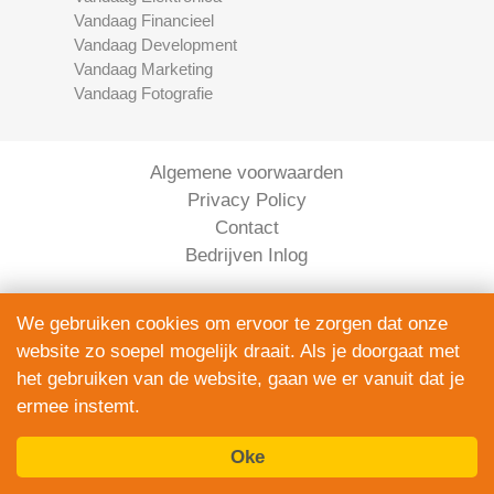
Vandaag Financieel
Vandaag Development
Vandaag Marketing
Vandaag Fotografie
Algemene voorwaarden
Privacy Policy
Contact
Bedrijven Inlog
We gebruiken cookies om ervoor te zorgen dat onze
website zo soepel mogelijk draait. Als je doorgaat met
het gebruiken van de website, gaan we er vanuit dat je
ermee instemt.
Elektronica Vandaag is onderdeel van
Oke
ServiceRight B.V. | KVK 90914872
© 2012 – 2026