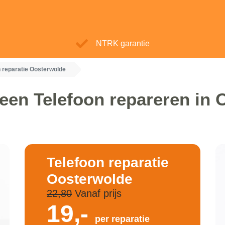
NTRK garantie
n reparatie Oosterwolde
een Telefoon repareren in
Telefoon reparatie
Oosterwolde
22,80
Vanaf prijs
19,-
per reparatie