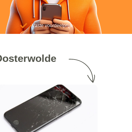
Vaste voordeelprijs
 Oosterwolde