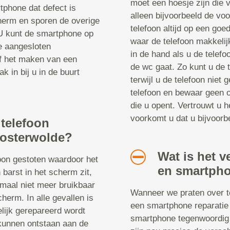
moet een hoesje zijn die v
tphone dat defect is
alleen bijvoorbeeld de vo
herm en sporen de overige
telefoon altijd op een goe
 U kunt de smartphone op
waar de telefoon makkelij
le aangesloten
in de hand als u de telefoo
of het maken van een
de wc gaat. Zo kunt u de t
k in bij u in de buurt
terwijl u de telefoon niet
telefoon en bewaar geen o
die u opent. Vertrouwt u h
voorkomt u dat u bijvoorbe
 telefoon
Oosterwolde?
Wat is het v
foon gestoten waardoor het
en smartpho
 barst in het scherm zit,
emaal niet meer bruikbaar
Wanneer we praten over te
cherm. In alle gevallen is
een smartphone reparatie 
elijk gerepareerd wordt
smartphone tegenwoordig 
kunnen ontstaan aan de