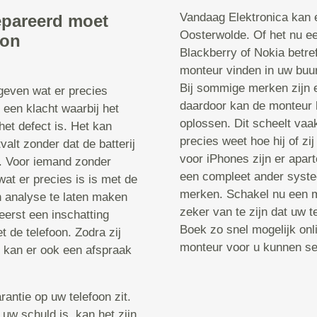
Vandaag Elektronica kan e
epareerd moet
Oosterwolde. Of het nu e
oon
Blackberry of Nokia betre
monteur vinden in uw buurt
Bij sommige merken zijn 
 geven wat er precies
daardoor kan de monteur 
 een klacht waarbij het
oplossen. Dit scheelt vaa
het defect is. Het kan
precies weet hoe hij of z
valt zonder dat de batterij
voor iPhones zijn er apa
t. Voor iemand zonder
een compleet ander systee
wat er precies is is met de
merken. Schakel nu een m
n analyse te laten maken
zeker van te zijn dat uw 
erst een inschatting
Boek zo snel mogelijk onl
 de telefoon. Zodra zij
monteur voor u kunnen sel
, kan er ook een afspraak
rantie op uw telefoon zit.
 uw schuld is, kan het zijn