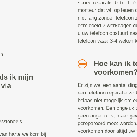
spoed reparatie betreft. Z
monteur dat wij op letten 
niet lang zonder telefoon z
gemiddeld 2 werkdagen dur
u uw telefoon opstuurt naa
telefoon vaak 3-4 weken kw
on
Hoe kan ik t
voorkomen
ls ik mijn
 via
Er zijn wel een aantal di
een telefoon reparatie zo 
helaas niet mogelijk om ee
voorkomen. Een ongeluk zi
geen ongeluk is, maar gew
essioneels
gerepareerd moet worden. 
voorkomen door altijd uw 
van harte welkom bij