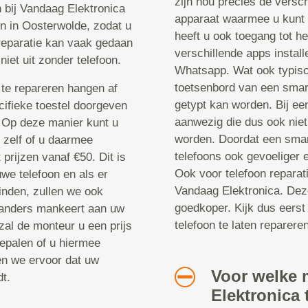
zijn nou precies de versch
n bij Vandaag Elektronica
apparaat waarmee u kunt 
n in Oosterwolde, zodat u
heeft u ook toegang tot he
 reparatie kan vaak gedaan
verschillende apps instal
niet uit zonder telefoon.
Whatsapp. Wat ook typisch
toetsenbord van een smar
te repareren hangen af
getypt kan worden. Bij een
cifieke toestel doorgeven
aanwezig die dus ook niet
. Op deze manier kunt u
worden. Doordat een smar
u zelf of u daarmee
telefoons ook gevoeliger 
prijzen vanaf €50. Dit is
Ook voor telefoon reparat
we telefoon en als er
Vandaag Elektronica. Deze
inden, zullen we ook
goedkoper. Kijk dus eerst
 anders mankeert aan uw
telefoon te laten repareren
zal de monteur u een prijs
epalen of u hiermee
en we ervoor dat uw
Voor welke 
t.
Elektronica 