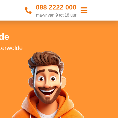
088 2222 000
ma-vr van 9 tot 18 uur
lde
sterwolde