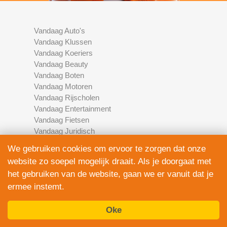
Vandaag Auto's
Vandaag Klussen
Vandaag Koeriers
Vandaag Beauty
Vandaag Boten
Vandaag Motoren
Vandaag Rijscholen
Vandaag Entertainment
Vandaag Fietsen
Vandaag Juridisch
Vandaag Multimedia
We gebruiken cookies om ervoor te zorgen dat onze
Vandaag Schoonmaak
website zo soepel mogelijk draait. Als je doorgaat met
Vandaag Scooters
het gebruiken van de website, gaan we er vanuit dat je
Vandaag Elektronica
ermee instemt.
Vandaag Financieel
Vandaag Development
Vandaag Marketing
Oke
Vandaag Fotografie