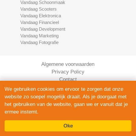
Vandaag Schoonmaak
Vandaag Scooters
Vandaag Elektronica
Vandaag Financieel
Vandaag Development
Vandaag Marketing
Vandaag Fotografie
Algemene voorwaarden
Privacy Policy
Contact
Bedrijven Inlog
We gebruiken cookies om ervoor te zorgen dat onze
website zo soepel mogelijk draait. Als je doorgaat met
het gebruiken van de website, gaan we er vanuit dat je
ermee instemt.
Oke
Elektronica Vandaag is onderdeel van