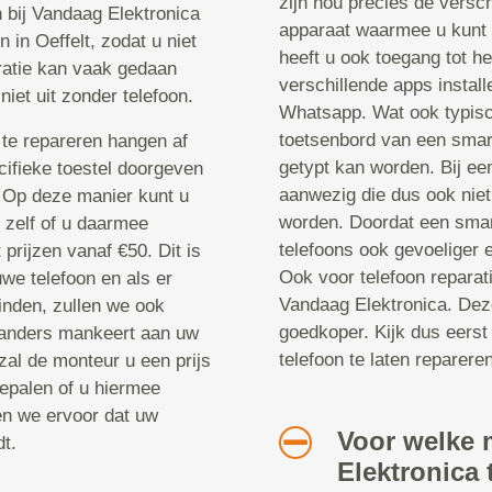
zijn nou precies de versch
n bij Vandaag Elektronica
apparaat waarmee u kunt 
 in Oeffelt, zodat u niet
heeft u ook toegang tot he
ratie kan vaak gedaan
verschillende apps instal
niet uit zonder telefoon.
Whatsapp. Wat ook typisch
toetsenbord van een smar
te repareren hangen af
getypt kan worden. Bij een
cifieke toestel doorgeven
aanwezig die dus ook niet
. Op deze manier kunt u
worden. Doordat een smar
u zelf of u daarmee
telefoons ook gevoeliger 
prijzen vanaf €50. Dit is
Ook voor telefoon reparat
we telefoon en als er
Vandaag Elektronica. Deze
inden, zullen we ook
goedkoper. Kijk dus eerst
 anders mankeert aan uw
telefoon te laten repareren
zal de monteur u een prijs
epalen of u hiermee
en we ervoor dat uw
Voor welke 
t.
Elektronica 