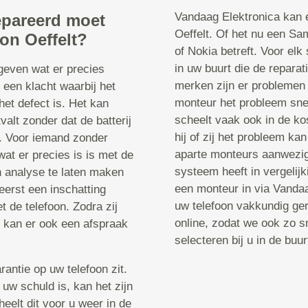
Vandaag Elektronica kan e
epareerd moet
Oeffelt. Of het nu een Sa
on Oeffelt?
of Nokia betreft. Voor el
in uw buurt die de reparat
 geven wat er precies
merken zijn er problemen
 een klacht waarbij het
monteur het probleem sne
het defect is. Het kan
scheelt vaak ook in de k
valt zonder dat de batterij
hij of zij het probleem k
t. Voor iemand zonder
aparte monteurs aanwezig
wat er precies is is met de
systeem heeft in vergelij
n analyse te laten maken
een monteur in via Vandaa
erst een inschatting
uw telefoon vakkundig ger
 de telefoon. Zodra zij
online, zodat we ook zo s
, kan er ook een afspraak
selecteren bij u in de buur
rantie op uw telefoon zit.
 uw schuld is, kan het zijn
heelt dit voor u weer in de