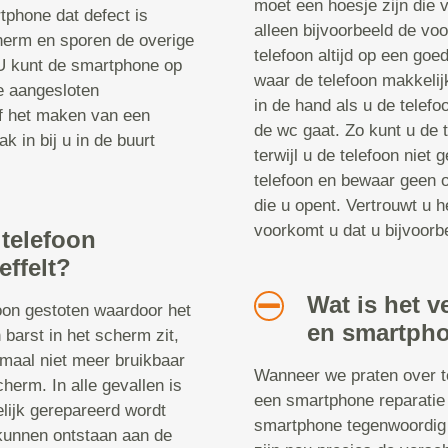
moet een hoesje zijn die v
tphone dat defect is
alleen bijvoorbeeld de vo
herm en sporen de overige
telefoon altijd op een goe
 U kunt de smartphone op
waar de telefoon makkelij
le aangesloten
in de hand als u de telefoo
of het maken van een
de wc gaat. Zo kunt u de t
k in bij u in de buurt
terwijl u de telefoon niet
telefoon en bewaar geen o
die u opent. Vertrouwt u h
voorkomt u dat u bijvoorbe
 telefoon
effelt?
Wat is het v
foon gestoten waardoor het
en smartpho
 barst in het scherm zit,
emaal niet meer bruikbaar
Wanneer we praten over te
cherm. In alle gevallen is
een smartphone reparatie 
elijk gerepareerd wordt
smartphone tegenwoordig 
kunnen ontstaan aan de