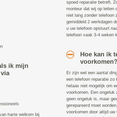
spoed reparatie betreft. Z
monteur dat wij op letten 
niet lang zonder telefoon z
gemiddeld 2 werkdagen dur
u uw telefoon opstuurt naa
telefoon vaak 3-4 weken kw
on
Hoe kan ik t
voorkomen
ls ik mijn
 via
Er zijn wel een aantal di
een telefoon reparatie zo 
helaas niet mogelijk om ee
voorkomen. Een ongeluk zi
geen ongeluk is, maar gew
essioneels
gerepareerd moet worden. 
voorkomen door altijd uw 
van harte welkom bij