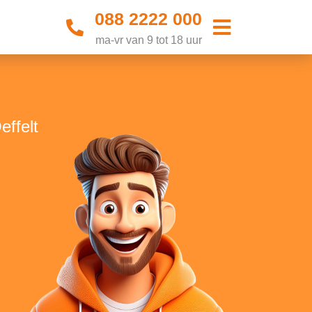
088 2222 000
ma-vr van 9 tot 18 uur
effelt