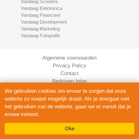
Vandaag Scooters
Vandaag Elektronica
Vandaag Financieel
Vandaag Development
Vandaag Marketing
Vandaag Fotografie
Algemene voorwaarden
Privacy Policy
Contact
Bedrijven Inlog
We gebruiken cookies om ervoor te zorgen dat onze
website zo soepel mogelijk draait. Als je doorgaat met
het gebruiken van de website, gaan we er vanuit dat je
ermee instemt.
Oke
Elektronica Vandaag is onderdeel van
ServiceRight B.V. | KVK 90914872