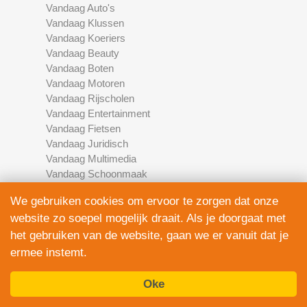
Vandaag Auto's
Vandaag Klussen
Vandaag Koeriers
Vandaag Beauty
Vandaag Boten
Vandaag Motoren
Vandaag Rijscholen
Vandaag Entertainment
Vandaag Fietsen
Vandaag Juridisch
Vandaag Multimedia
Vandaag Schoonmaak
Vandaag Scooters
We gebruiken cookies om ervoor te zorgen dat onze
Vandaag Elektronica
website zo soepel mogelijk draait. Als je doorgaat met
Vandaag Financieel
Vandaag Development
het gebruiken van de website, gaan we er vanuit dat je
Vandaag Marketing
ermee instemt.
Vandaag Fotografie
Oke