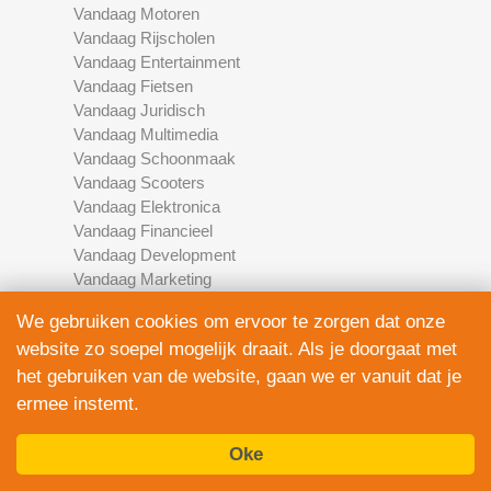
Vandaag Motoren
Vandaag Rijscholen
Vandaag Entertainment
Vandaag Fietsen
Vandaag Juridisch
Vandaag Multimedia
Vandaag Schoonmaak
Vandaag Scooters
Vandaag Elektronica
Vandaag Financieel
Vandaag Development
Vandaag Marketing
Vandaag Fotografie
We gebruiken cookies om ervoor te zorgen dat onze
website zo soepel mogelijk draait. Als je doorgaat met
het gebruiken van de website, gaan we er vanuit dat je
Algemene voorwaarden
ermee instemt.
Privacy Policy
Contact
Oke
Bedrijven Inlog