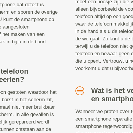
moet een hoesje zijn die v
tphone dat defect is
alleen bijvoorbeeld de vo
herm en sporen de overige
telefoon altijd op een goe
 U kunt de smartphone op
waar de telefoon makkelij
le aangesloten
in de hand als u de telefoo
of het maken van een
de wc gaat. Zo kunt u de t
k in bij u in de buurt
terwijl u de telefoon niet
telefoon en bewaar geen o
die u opent. Vertrouwt u h
voorkomt u dat u bijvoorbe
 telefoon
Heerlen?
Wat is het v
foon gestoten waardoor het
en smartpho
 barst in het scherm zit,
emaal niet meer bruikbaar
Wanneer we praten over te
cherm. In alle gevallen is
een smartphone reparatie 
elijk gerepareerd wordt
smartphone tegenwoordig 
kunnen ontstaan aan de