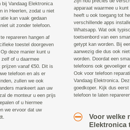
zijn nou precies de versch
n bij Vandaag Elektronica
apparaat waarmee u kunt 
 in Heerlen, zodat u niet
heeft u ook toegang tot he
ratie kan vaak gedaan
verschillende apps instal
niet uit zonder telefoon.
Whatsapp. Wat ook typisch
toetsenbord van een smar
te repareren hangen af
getypt kan worden. Bij een
cifieke toestel doorgeven
aanwezig die dus ook niet
. Op deze manier kunt u
worden. Doordat een smar
u zelf of u daarmee
telefoons ook gevoeliger 
prijzen vanaf €50. Dit is
Ook voor telefoon reparat
we telefoon en als er
Vandaag Elektronica. Deze
inden, zullen we ook
goedkoper. Kijk dus eerst
 anders mankeert aan uw
telefoon te laten repareren
zal de monteur u een prijs
epalen of u hiermee
en we ervoor dat uw
Voor welke 
t.
Elektronica 