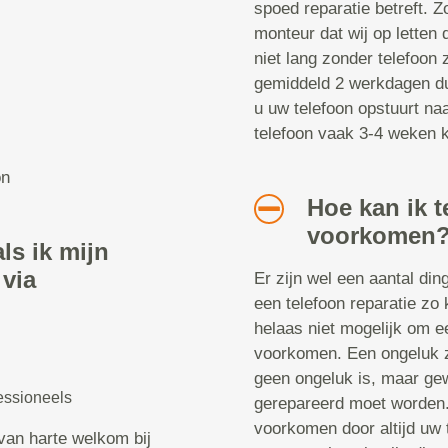
spoed reparatie betreft. Z
monteur dat wij op letten 
niet lang zonder telefoon z
gemiddeld 2 werkdagen dur
u uw telefoon opstuurt naa
telefoon vaak 3-4 weken kw
on
Hoe kan ik t
voorkomen
ls ik mijn
 via
Er zijn wel een aantal di
een telefoon reparatie zo 
helaas niet mogelijk om ee
voorkomen. Een ongeluk zi
geen ongeluk is, maar gew
essioneels
gerepareerd moet worden. 
voorkomen door altijd uw 
van harte welkom bij