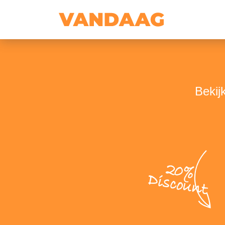
Bekij
20%
Discount