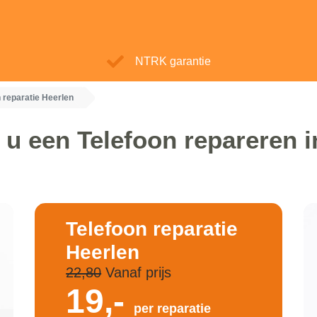
NTRK garantie
 reparatie Heerlen
 u een Telefoon repareren i
Telefoon reparatie
Heerlen
22,80
Vanaf prijs
19,-
per reparatie