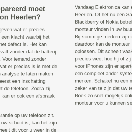
Vandaag Elektronica kan e
epareerd moet
Heerlen. Of het nu een S
oon Heerlen?
Blackberry of Nokia betre
monteur vinden in uw buurt
 geven wat er precies
Bij sommige merken zijn 
 een klacht waarbij het
daardoor kan de monteur 
het defect is. Het kan
oplossen. Dit scheelt vaa
valt zonder dat de batterij
precies weet hoe hij of z
t. Voor iemand zonder
voor iPhones zijn er apa
wat er precies is is met de
een compleet ander systee
n analyse te laten maken
merken. Schakel nu een m
erst een inschatting
zeker van te zijn dat uw 
 de telefoon. Zodra zij
Boek zo snel mogelijk onl
, kan er ook een afspraak
monteur voor u kunnen sel
rantie op uw telefoon zit.
 uw schuld is, kan het zijn
heelt dit voor u weer in de