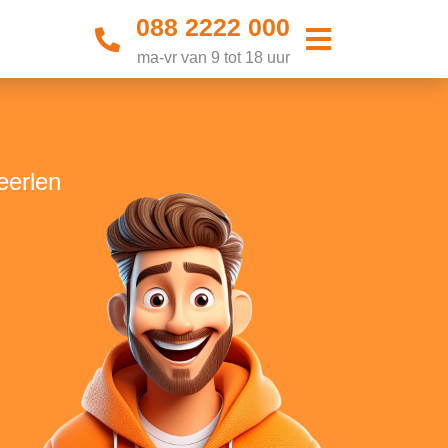
088 2222 000
ma-vr van 9 tot 18 uur
eerlen