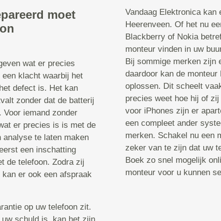
Vandaag Elektronica kan e
epareerd moet
Heerenveen. Of het nu ee
oon
Blackberry of Nokia betre
monteur vinden in uw buurt
Bij sommige merken zijn 
 geven wat er precies
daardoor kan de monteur 
 een klacht waarbij het
oplossen. Dit scheelt vaa
het defect is. Het kan
precies weet hoe hij of z
valt zonder dat de batterij
voor iPhones zijn er apa
t. Voor iemand zonder
een compleet ander systee
wat er precies is is met de
merken. Schakel nu een m
n analyse te laten maken
zeker van te zijn dat uw 
erst een inschatting
Boek zo snel mogelijk onl
 de telefoon. Zodra zij
monteur voor u kunnen sel
, kan er ook een afspraak
rantie op uw telefoon zit.
 uw schuld is, kan het zijn