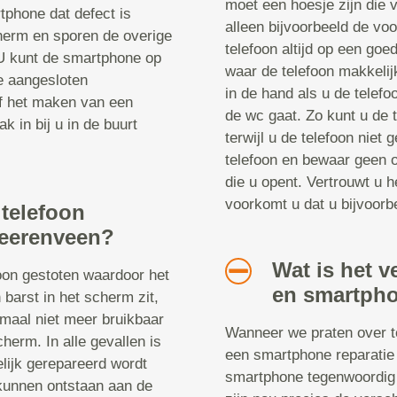
moet een hoesje zijn die v
tphone dat defect is
alleen bijvoorbeeld de vo
herm en sporen de overige
telefoon altijd op een goe
 U kunt de smartphone op
waar de telefoon makkelij
le aangesloten
in de hand als u de telefoo
of het maken van een
de wc gaat. Zo kunt u de t
k in bij u in de buurt
terwijl u de telefoon niet
telefoon en bewaar geen o
die u opent. Vertrouwt u h
voorkomt u dat u bijvoorbe
 telefoon
Heerenveen?
Wat is het v
foon gestoten waardoor het
en smartpho
 barst in het scherm zit,
emaal niet meer bruikbaar
Wanneer we praten over te
cherm. In alle gevallen is
een smartphone reparatie 
elijk gerepareerd wordt
smartphone tegenwoordig 
kunnen ontstaan aan de