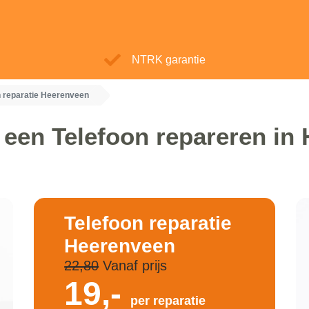
NTRK garantie
n reparatie Heerenveen
 een Telefoon repareren in
Telefoon reparatie
Heerenveen
22,80
Vanaf prijs
19,-
per reparatie