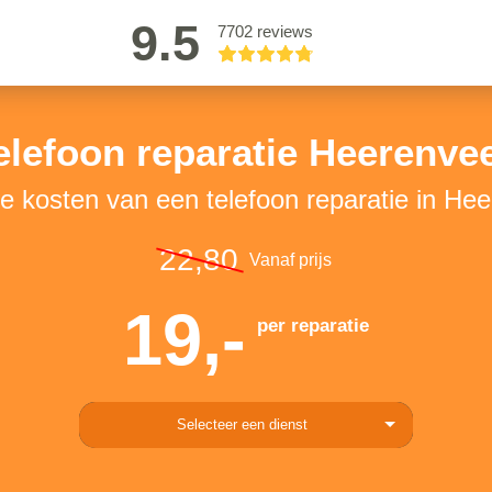
9.5
7702 reviews
elefoon reparatie Heerenve
de kosten van een telefoon reparatie in He
22,80
Vanaf prijs
19,-
per reparatie
Selecteer een dienst