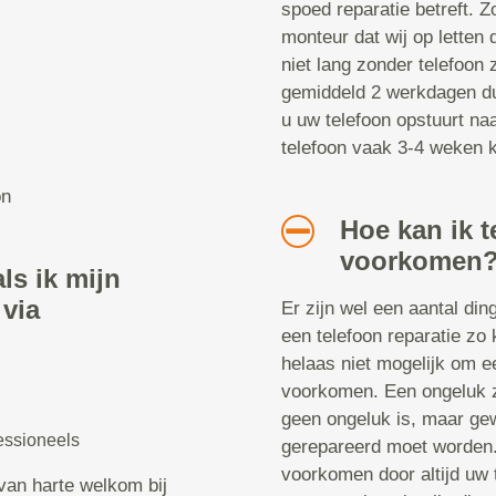
spoed reparatie betreft. Z
monteur dat wij op letten 
niet lang zonder telefoon z
gemiddeld 2 werkdagen dur
u uw telefoon opstuurt naa
telefoon vaak 3-4 weken kw
on
Hoe kan ik t
voorkomen
ls ik mijn
 via
Er zijn wel een aantal di
een telefoon reparatie zo 
helaas niet mogelijk om ee
voorkomen. Een ongeluk zi
geen ongeluk is, maar gew
essioneels
gerepareerd moet worden. 
voorkomen door altijd uw 
van harte welkom bij