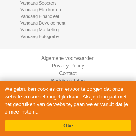
Vandaag Scooters
Vandaag Elektronica
Vandaag Financieel
Vandaag Development
Vandaag Marketing
Vandaag Fotografie
Algemene voorwaarden
Privacy Policy
Contact
Bedrijven Inlog
We gebruiken cookies om ervoor te zorgen dat onze
website zo soepel mogelijk draait. Als je doorgaat met
het gebruiken van de website, gaan we er vanuit dat je
ermee instemt.
Oke
Elektronica Vandaag is onderdeel van