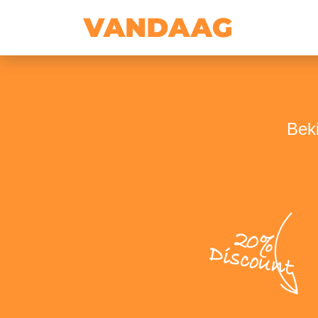
Beki
20%
Discount