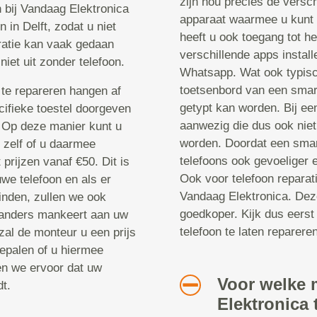
zijn nou precies de versch
n bij Vandaag Elektronica
apparaat waarmee u kunt 
 in Delft, zodat u niet
heeft u ook toegang tot he
ratie kan vaak gedaan
verschillende apps instal
niet uit zonder telefoon.
Whatsapp. Wat ook typisch
toetsenbord van een smar
te repareren hangen af
getypt kan worden. Bij een
cifieke toestel doorgeven
aanwezig die dus ook niet
. Op deze manier kunt u
worden. Doordat een smar
u zelf of u daarmee
telefoons ook gevoeliger 
prijzen vanaf €50. Dit is
Ook voor telefoon reparat
we telefoon en als er
Vandaag Elektronica. Deze
inden, zullen we ook
goedkoper. Kijk dus eerst
 anders mankeert aan uw
telefoon te laten repareren
zal de monteur u een prijs
epalen of u hiermee
en we ervoor dat uw
Voor welke 
t.
Elektronica 