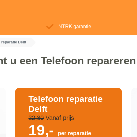
NTRK garantie
 reparatie Delft
t u een Telefoon repareren 
Telefoon reparatie
Delft
22,80
Vanaf prijs
19,-
per reparatie