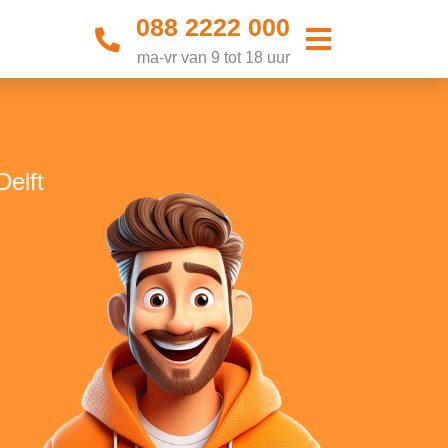
088 2222 000
ma-vr van 9 tot 18 uur
Delft