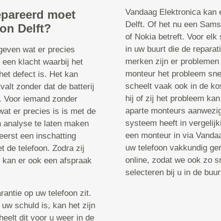
Vandaag Elektronica kan e
epareerd moet
Delft. Of het nu een Sams
on Delft?
of Nokia betreft. Voor el
in uw buurt die de reparat
 geven wat er precies
merken zijn er problemen
 een klacht waarbij het
monteur het probleem sne
het defect is. Het kan
scheelt vaak ook in de k
valt zonder dat de batterij
hij of zij het probleem k
t. Voor iemand zonder
aparte monteurs aanwezig
wat er precies is is met de
systeem heeft in vergelij
n analyse te laten maken
een monteur in via Vandaa
erst een inschatting
uw telefoon vakkundig ger
 de telefoon. Zodra zij
online, zodat we ook zo s
, kan er ook een afspraak
selecteren bij u in de buur
rantie op uw telefoon zit.
 uw schuld is, kan het zijn
heelt dit voor u weer in de