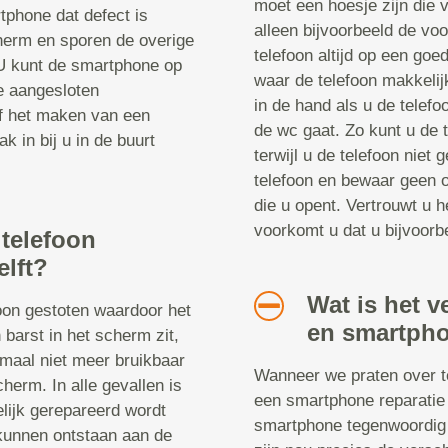
moet een hoesje zijn die v
tphone dat defect is
alleen bijvoorbeeld de vo
herm en sporen de overige
telefoon altijd op een goe
 U kunt de smartphone op
waar de telefoon makkelij
le aangesloten
in de hand als u de telefoo
of het maken van een
de wc gaat. Zo kunt u de t
k in bij u in de buurt
terwijl u de telefoon niet
telefoon en bewaar geen o
die u opent. Vertrouwt u h
voorkomt u dat u bijvoorbe
 telefoon
elft?
Wat is het v
foon gestoten waardoor het
en smartpho
 barst in het scherm zit,
emaal niet meer bruikbaar
Wanneer we praten over te
cherm. In alle gevallen is
een smartphone reparatie 
elijk gerepareerd wordt
smartphone tegenwoordig 
kunnen ontstaan aan de