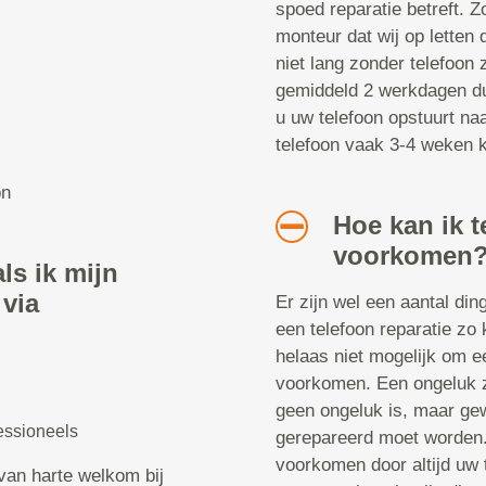
spoed reparatie betreft. Z
monteur dat wij op letten 
niet lang zonder telefoon z
gemiddeld 2 werkdagen dur
u uw telefoon opstuurt naa
telefoon vaak 3-4 weken kw
on
Hoe kan ik t
voorkomen
ls ik mijn
 via
Er zijn wel een aantal di
een telefoon reparatie zo 
helaas niet mogelijk om ee
voorkomen. Een ongeluk zi
geen ongeluk is, maar gew
essioneels
gerepareerd moet worden. 
voorkomen door altijd uw 
van harte welkom bij