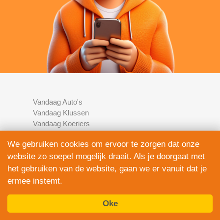
Vandaag Auto's
Vandaag Klussen
Vandaag Koeriers
Vandaag Beauty
We gebruiken cookies om ervoor te zorgen dat onze
Vandaag Boten
website zo soepel mogelijk draait. Als je doorgaat met
Vandaag Motoren
Vandaag Rijscholen
het gebruiken van de website, gaan we er vanuit dat je
Vandaag Entertainment
ermee instemt.
Vandaag Fietsen
Vandaag Juridisch
Oke
Vandaag Multimedia