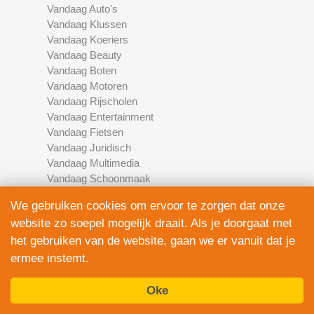
Vandaag Auto's
Vandaag Klussen
Vandaag Koeriers
Vandaag Beauty
Vandaag Boten
Vandaag Motoren
Vandaag Rijscholen
Vandaag Entertainment
Vandaag Fietsen
Vandaag Juridisch
Vandaag Multimedia
Vandaag Schoonmaak
Vandaag Scooters
We gebruiken cookies om ervoor te zorgen dat onze
Vandaag Elektronica
website zo soepel mogelijk draait. Als je doorgaat met
Vandaag Financieel
het gebruiken van de website, gaan we er vanuit dat je
Vandaag Development
Vandaag Marketing
ermee instemt.
Vandaag Fotografie
Oke