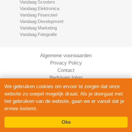
Vandaag Scooters
Vandaag Elektronica
Vandaag Financieel
Vandaag Development
Vandaag Marketing
Vandaag Fotografie
Algemene voorwaarden
Privacy Policy
Contact
Bedrijven Inlog
We gebruiken cookies om ervoor te zorgen dat onze
website zo soepel mogelijk draait. Als je doorgaat met
het gebruiken van de website, gaan we er vanuit dat je
ermee instemt.
Oke
Elektronica Vandaag is onderdeel van