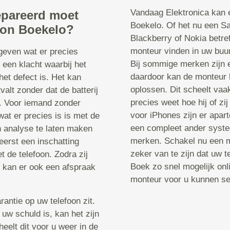
Vandaag Elektronica kan e
epareerd moet
Boekelo. Of het nu een S
oon Boekelo?
Blackberry of Nokia betre
monteur vinden in uw buurt
 geven wat er precies
Bij sommige merken zijn 
 een klacht waarbij het
daardoor kan de monteur 
het defect is. Het kan
oplossen. Dit scheelt vaa
valt zonder dat de batterij
precies weet hoe hij of z
t. Voor iemand zonder
voor iPhones zijn er apa
wat er precies is is met de
een compleet ander systee
n analyse te laten maken
merken. Schakel nu een m
erst een inschatting
zeker van te zijn dat uw 
 de telefoon. Zodra zij
Boek zo snel mogelijk onl
, kan er ook een afspraak
monteur voor u kunnen sel
rantie op uw telefoon zit.
 uw schuld is, kan het zijn
heelt dit voor u weer in de