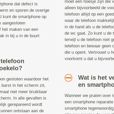
moet een hoesje zijn die v
tphone dat defect is
alleen bijvoorbeeld de vo
herm en sporen de overige
telefoon altijd op een goe
 U kunt de smartphone op
waar de telefoon makkelij
le aangesloten
in de hand als u de telefoo
of het maken van een
de wc gaat. Zo kunt u de t
k in bij u in de buurt
terwijl u de telefoon niet
telefoon en bewaar geen o
die u opent. Vertrouwt u h
voorkomt u dat u bijvoorbe
 telefoon
Boekelo?
Wat is het v
foon gestoten waardoor het
en smartpho
 barst in het scherm zit,
emaal niet meer bruikbaar
Wanneer we praten over te
cherm. In alle gevallen is
een smartphone reparatie 
elijk gerepareerd wordt
smartphone tegenwoordig 
kunnen ontstaan aan de