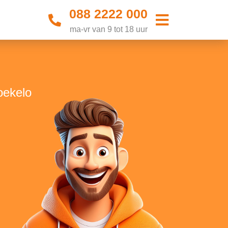
088 2222 000
ma-vr van 9 tot 18 uur
oekelo