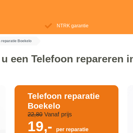
NTRK garantie
n reparatie Boekelo
 u een Telefoon repareren i
Telefoon reparatie
Boekelo
22,80
Vanaf prijs
19,-
per reparatie