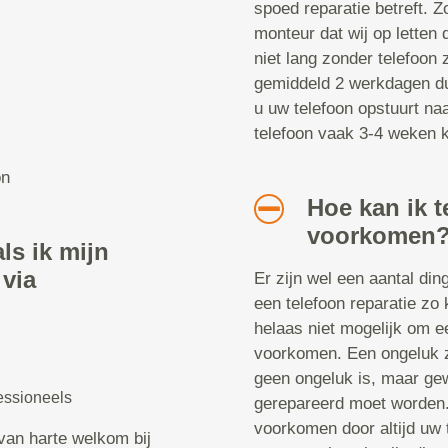
spoed reparatie betreft. Z
monteur dat wij op letten 
niet lang zonder telefoon z
gemiddeld 2 werkdagen dur
u uw telefoon opstuurt naa
telefoon vaak 3-4 weken kw
on
Hoe kan ik t
voorkomen
ls ik mijn
 via
Er zijn wel een aantal di
een telefoon reparatie zo 
helaas niet mogelijk om ee
voorkomen. Een ongeluk zi
geen ongeluk is, maar gew
essioneels
gerepareerd moet worden. 
voorkomen door altijd uw 
van harte welkom bij