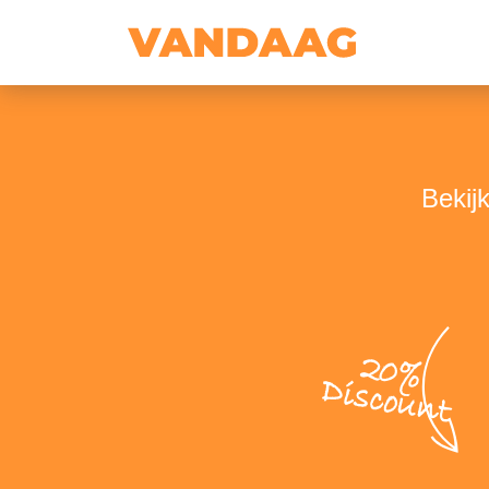
Bekij
20%
Discount