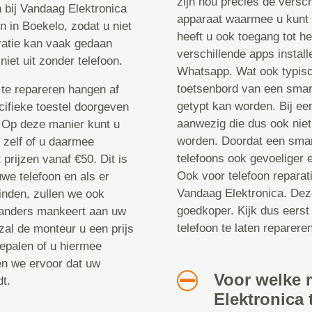
zijn nou precies de versch
n bij Vandaag Elektronica
apparaat waarmee u kunt 
n in Boekelo, zodat u niet
heeft u ook toegang tot he
ratie kan vaak gedaan
verschillende apps instal
niet uit zonder telefoon.
Whatsapp. Wat ook typisch
toetsenbord van een smar
te repareren hangen af
getypt kan worden. Bij een
cifieke toestel doorgeven
aanwezig die dus ook niet
. Op deze manier kunt u
worden. Doordat een smar
u zelf of u daarmee
telefoons ook gevoeliger 
prijzen vanaf €50. Dit is
Ook voor telefoon reparat
we telefoon en als er
Vandaag Elektronica. Deze
inden, zullen we ook
goedkoper. Kijk dus eerst
 anders mankeert aan uw
telefoon te laten repareren
zal de monteur u een prijs
epalen of u hiermee
en we ervoor dat uw
Voor welke 
t.
Elektronica 