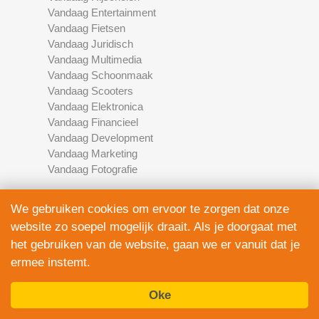
Vandaag Entertainment
Vandaag Fietsen
Vandaag Juridisch
Vandaag Multimedia
Vandaag Schoonmaak
Vandaag Scooters
Vandaag Elektronica
Vandaag Financieel
Vandaag Development
Vandaag Marketing
Vandaag Fotografie
We gebruiken cookies om ervoor te zorgen dat onze
Algemene voorwaarden
website zo soepel mogelijk draait. Als je doorgaat met
Privacy Policy
het gebruiken van de website, gaan we er vanuit dat je
Contact
ermee instemt.
Bedrijven Inlog
Oke