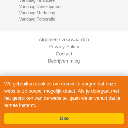
Vandaag Financieel
Vandaag Development
Vandaag Marketing
Vandaag Fotografie
Algemene voorwaarden
Privacy Policy
Contact
Bedrijven Inlog
We gebruiken cookies om ervoor te zorgen dat onze
website zo soepel mogelijk draait. Als je doorgaat met
het gebruiken van de website, gaan we er vanuit dat je
ermee instemt.
Elektronica Vandaag is onderdeel van
ServiceRight B.V. | KVK 90914872
Oke
© 2012 – 2026