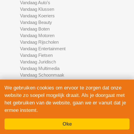
Vandaag Auto's
Vandaag Klussen
Vandaag Koeriers
Vandaag Beauty
Vandaag Boten
Vandaag Motoren
Vandaag Rijscholen
Vandaag Entertainment
Vandaag Fietsen
Vandaag Juridisch
Vandaag Multimedia
Vandaag Schoonmaak
Vandaag Scooters
We gebruiken cookies om ervoor te zorgen dat onze
Vandaag Elektronica
Vandaag Financieel
website zo soepel mogelijk draait. Als je doorgaat met
Vandaag Development
het gebruiken van de website, gaan we er vanuit dat je
Vandaag Marketing
ermee instemt.
Vandaag Fotografie
Oke