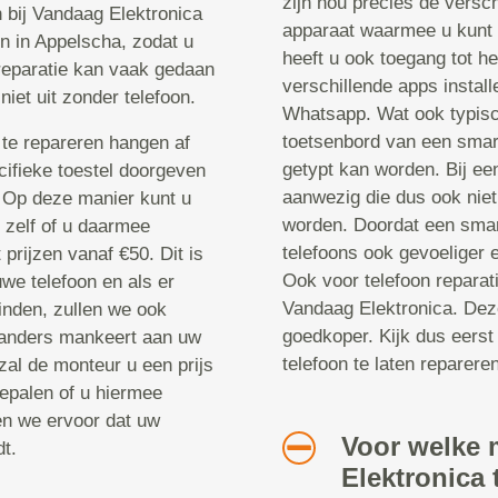
zijn nou precies de versch
n bij Vandaag Elektronica
apparaat waarmee u kunt 
n in Appelscha, zodat u
heeft u ook toegang tot he
 reparatie kan vaak gedaan
verschillende apps instal
niet uit zonder telefoon.
Whatsapp. Wat ook typisch
toetsenbord van een smar
te repareren hangen af
getypt kan worden. Bij een
cifieke toestel doorgeven
aanwezig die dus ook niet
. Op deze manier kunt u
worden. Doordat een smar
u zelf of u daarmee
telefoons ook gevoeliger 
prijzen vanaf €50. Dit is
Ook voor telefoon reparat
we telefoon en als er
Vandaag Elektronica. Deze
inden, zullen we ook
goedkoper. Kijk dus eerst
 anders mankeert aan uw
telefoon te laten repareren
zal de monteur u een prijs
epalen of u hiermee
en we ervoor dat uw
Voor welke 
t.
Elektronica 