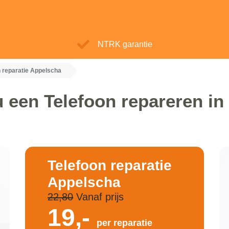
NTRK garantie
n reparatie Appelscha
 een Telefoon repareren i
Telefoon reparatie
Appelscha
22,80
Vanaf prijs
19,-
per reparatie