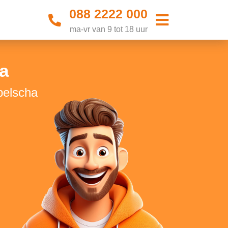
088 2222 000
ma-vr van 9 tot 18 uur
a
pelscha