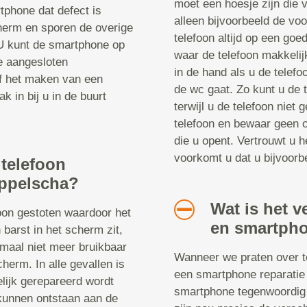
moet een hoesje zijn die v
tphone dat defect is
alleen bijvoorbeeld de vo
herm en sporen de overige
telefoon altijd op een goe
 U kunt de smartphone op
waar de telefoon makkelij
le aangesloten
in de hand als u de telefoo
of het maken van een
de wc gaat. Zo kunt u de t
k in bij u in de buurt
terwijl u de telefoon niet
telefoon en bewaar geen o
die u opent. Vertrouwt u h
voorkomt u dat u bijvoorbe
 telefoon
Appelscha?
Wat is het v
foon gestoten waardoor het
en smartpho
 barst in het scherm zit,
emaal niet meer bruikbaar
Wanneer we praten over te
cherm. In alle gevallen is
een smartphone reparatie 
elijk gerepareerd wordt
smartphone tegenwoordig 
kunnen ontstaan aan de