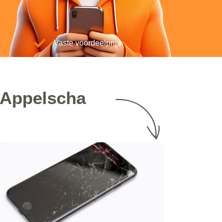
Vaste voordeelprijs
n Appelscha