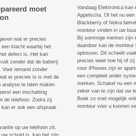
Vandaag Elektronica kan e
epareerd moet
Appelscha. Of het nu een
oon
Blackberry of Nokia betre
monteur vinden in uw buurt
Bij sommige merken zijn 
 geven wat er precies
daardoor kan de monteur 
 een klacht waarbij het
oplossen. Dit scheelt vaa
het defect is. Het kan
precies weet hoe hij of z
valt zonder dat de batterij
voor iPhones zijn er apa
t. Voor iemand zonder
een compleet ander systee
wat er precies is is met de
merken. Schakel nu een m
n analyse te laten maken
zeker van te zijn dat uw 
erst een inschatting
Boek zo snel mogelijk onl
 de telefoon. Zodra zij
monteur voor u kunnen sel
, kan er ook een afspraak
rantie op uw telefoon zit.
 uw schuld is, kan het zijn