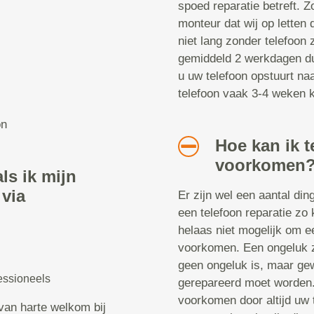
spoed reparatie betreft. Z
monteur dat wij op letten 
niet lang zonder telefoon z
gemiddeld 2 werkdagen dur
u uw telefoon opstuurt naa
telefoon vaak 3-4 weken kw
on
Hoe kan ik t
voorkomen
ls ik mijn
 via
Er zijn wel een aantal di
een telefoon reparatie zo 
helaas niet mogelijk om ee
voorkomen. Een ongeluk zi
geen ongeluk is, maar gew
essioneels
gerepareerd moet worden. 
voorkomen door altijd uw 
van harte welkom bij