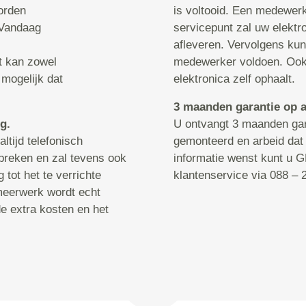
orden
is voltooid. Een medewer
 Vandaag
servicepunt zal uw elektro
afleveren. Vervolgens kun
it kan zowel
medewerker voldoen. Ook i
 mogelijk dat
elektronica zelf ophaalt.
3 maanden garantie op a
g.
U ontvangt 3 maanden gar
ltijd telefonisch
gemonteerd en arbeid dat 
reken en zal tevens ook
informatie wenst kunt u
tot het te verrichte
klantenservice via 088 – 2
meerwerk wordt echt
de extra kosten en het