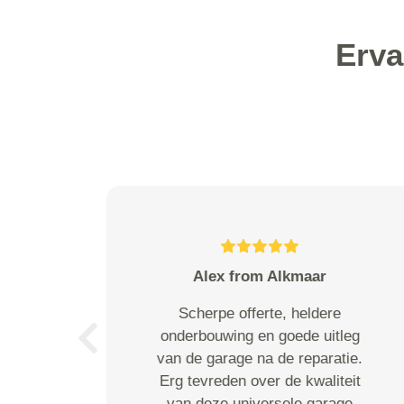
Erva
E.M. Hogenelst from
Zeer goede service
Previous