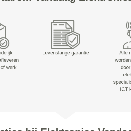
ndelijk
Levenslange garantie
Alle 
afleveren
worden
 of werk
door
ele
speciali
ICT 