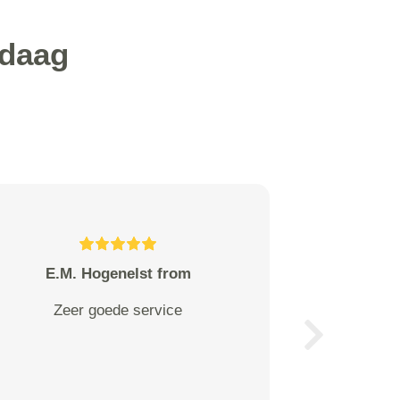
ndaag
Dina Vindelinckx from
perfecte en flexibele service.
enig minpuntje was dat de
Next
telefonist verkeerd huisnr
gehoord had, wat door mij per
kerende mail bericht werd