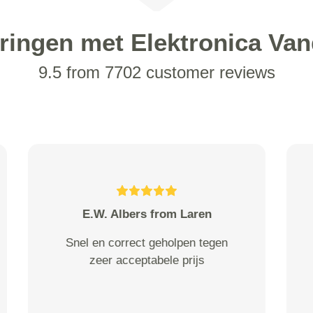
ringen met Elektronica Va
9.5 from 7702 customer reviews
r. steenman from Hilversum
Prima goede communicatie en
service voor herhaling vatbaar