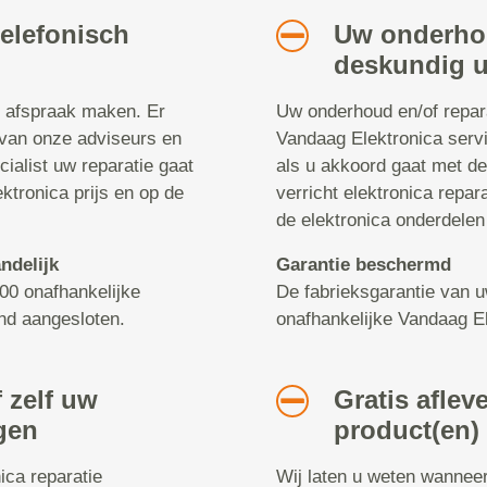
telefonisch
Uw onderhou
deskundig u
n afspraak maken. Er
Uw onderhoud en/of repar
van onze adviseurs en
Vandaag Elektronica serv
ecialist uw reparatie gaat
als u akkoord gaat met de
ktronica prijs en op de
verricht elektronica repar
de elektronica onderdelen 
ndelijk
Garantie beschermd
900 onafhankelijke
De fabrieksgarantie van uw
and aangesloten.
onafhankelijke Vandaag El
 zelf uw
Gratis aflev
gen
product(en)
ica reparatie
Wij laten u weten wannee