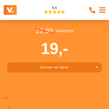
9.5
22,80
Vanaf prijs
19,-
Selecteer een dienst