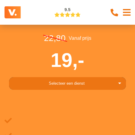
9.5
22,80
Vanaf prijs
19,-
Selecteer een dienst