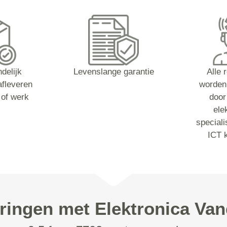
ndelijk
Levenslange garantie
Alle 
afleveren
worden
 of werk
door
ele
speciali
ICT 
ringen met Elektronica Va