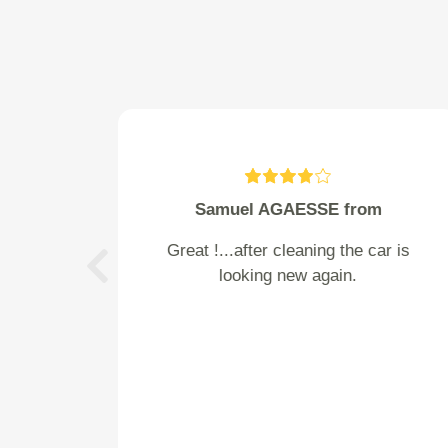
Straver from Vlaardingen
Makkelijk manier om de juiste
prijs te vinden.
Previous