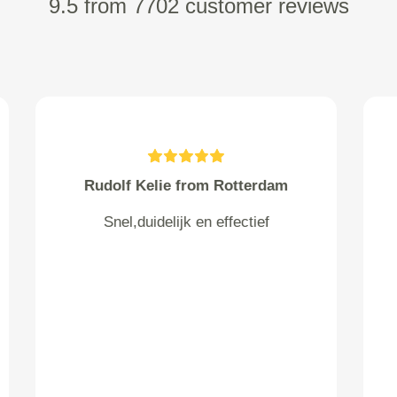
9.5 from 7702 customer reviews
Valke from Emmen
Prima , ga zo door!!