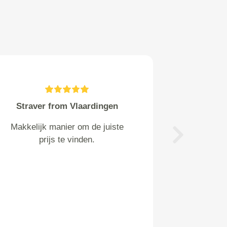
M Weinberger from
Voorthuizen
Prima geregeld !!! Netjes aan de
Next
telefoon, dichtstbijzijnde garage
gevonden . Aanpassing bedrag
van banden wisselen? Goed
uitgelegd hoe het werkt. Kiezen
uit auto laten ophalen of zelf
brengen. Ik heb voor het laatste