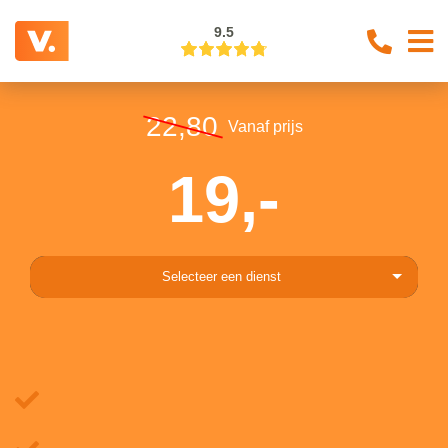
9.5
22,80
Vanaf prijs
19,-
Selecteer een dienst