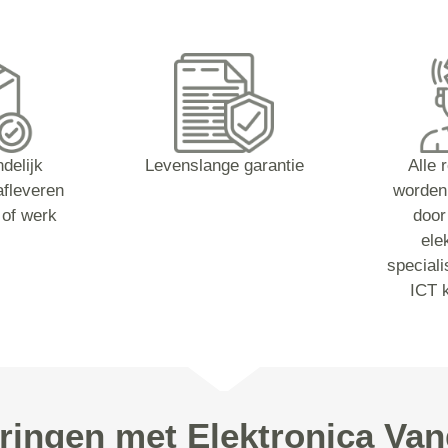
ndelijk
Levenslange garantie
Alle 
afleveren
worden
 of werk
door
ele
speciali
ICT 
ringen met Elektronica Va