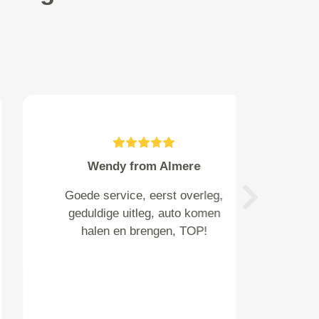
Baudoin from Rotterdam
Alle afspraken nagekomen en
Next
auto goed gereinigd
teruggebracht