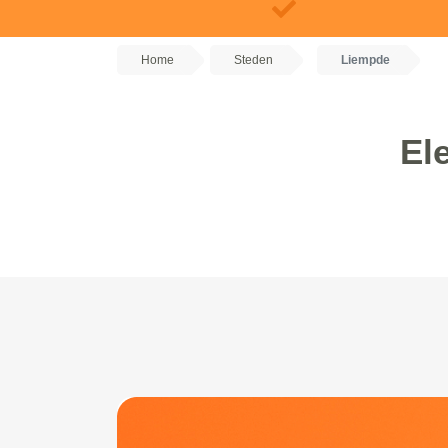
Home
Steden
Liempde
El