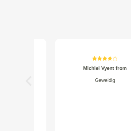
Wendy from Almere
Goede service, eerst overleg,
Previous
geduldige uitleg, auto komen
halen en brengen, TOP!