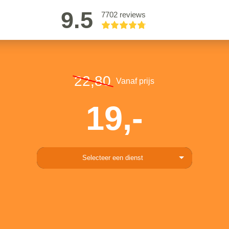
9.5
7702 reviews
22,80
Vanaf prijs
19,-
Selecteer een dienst