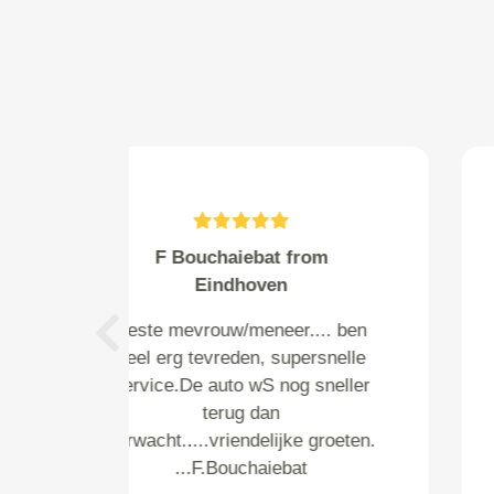
D. Haasbroek from Bergen op
Zoom
De koerier was in een erg goede
Previous
bui vandaag, top service!