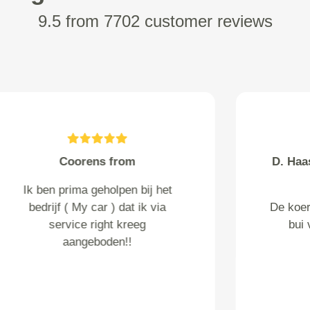
9.5 from 7702 customer reviews
Kloosterman from
Heinkenszand
Ik vul dit maar in om van het
gezeur af te zijn. 3 mails op rij is
te gek.