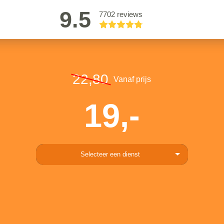
9.5
7702 reviews
22,80
Vanaf prijs
19,-
Selecteer een dienst