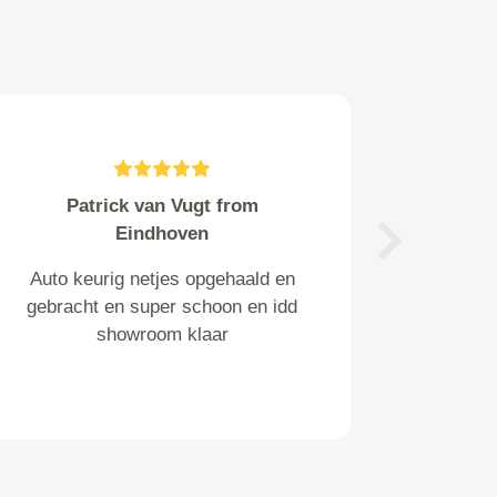
A. Donkers from Eindhoven
Perfect afgeleverd werk. aan te
Next
bevelen naar derden