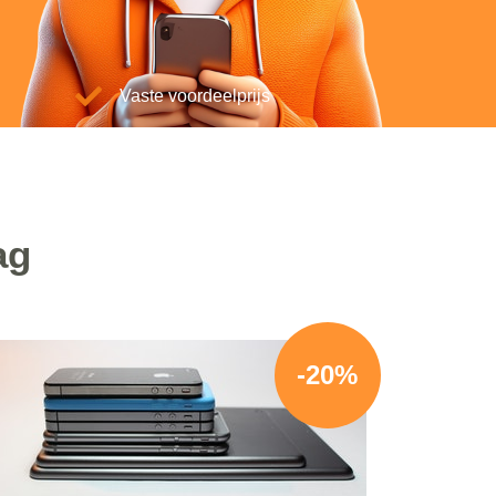
Vaste voordeelprijs
ag
-20%