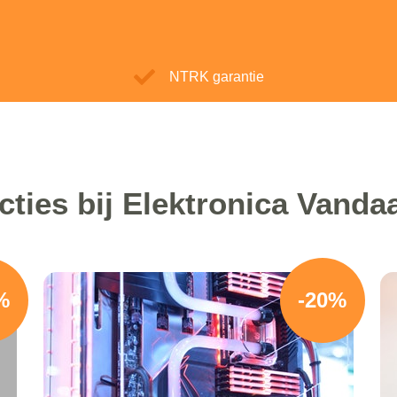
NTRK garantie
cties bij Elektronica Vanda
%
-20%