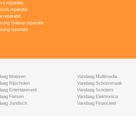
vo reparatie
ook reparatie
a reparatie
ung Galaxy reparatie
ung reparatie
aag Motoren
Vandaag Multimedia
aag Rijscholen
Vandaag Schoonmaak
aag Entertainment
Vandaag Scooters
aag Fietsen
Vandaag Elektronica
aag Juridisch
Vandaag Financieel