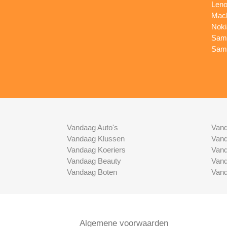
Leno
Macb
Noki
Sams
Sams
Vandaag Auto's
Vand
Vandaag Klussen
Vand
Vandaag Koeriers
Vand
Vandaag Beauty
Vand
Vandaag Boten
Vand
Algemene voorwaarden