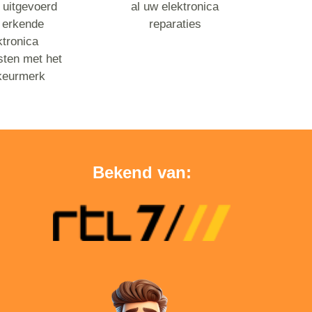
 uitgevoerd
al uw elektronica
 erkende
reparaties
ktronica
sten met het
keurmerk
Bekend van: