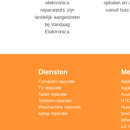
elektronica
ophalen en 
reparateurs zijn
vanuit huis
landelijk aangesloten
bij Vandaag
Elektronica
Diensten
Me
Computer reparatie
Appl
TV reparatie
Appl
Tablet reparatie
Asus
Telefoon reparatie
HTC 
Wasmachine reparatie
Huaw
laptop reparatie
Ipad
Ipho
LG r