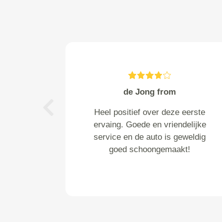
Lukens from Stadskanaal
Reparatie is uitgevoerd conform
Previous
de afspraak, bedrijf het alles
netjes verzorgd, tevens nog een
kapotte lamp vervangen zonder
kosten. Aanrader zou het een
volgende keer zeker weer doen