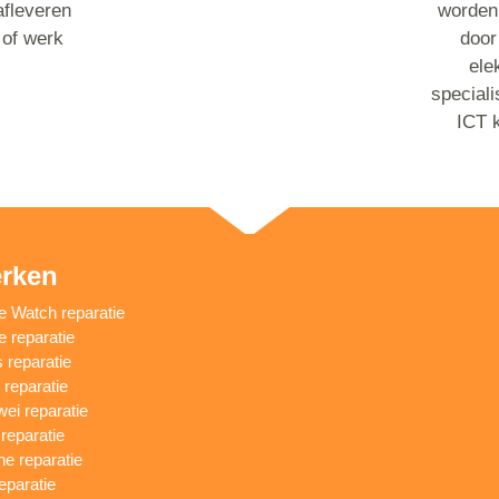
afleveren
worden
 of werk
door
ele
speciali
ICT 
rken
e Watch reparatie
e reparatie
 reparatie
reparatie
ei reparatie
 reparatie
ne reparatie
eparatie