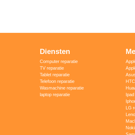
Diensten
Me
Computer reparatie
Appl
TV reparatie
Appl
Tablet reparatie
Asus
Telefoon reparatie
HTC 
Wasmachine reparatie
Huaw
laptop reparatie
Ipad
Ipho
LG r
Leno
Macb
Noki
Sams