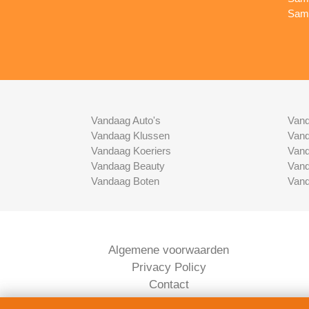
Sams
Vandaag Auto's
Vand
Vandaag Klussen
Vand
Vandaag Koeriers
Vand
Vandaag Beauty
Vand
Vandaag Boten
Vand
Algemene voorwaarden
Privacy Policy
Contact
Bedrijven Inlog