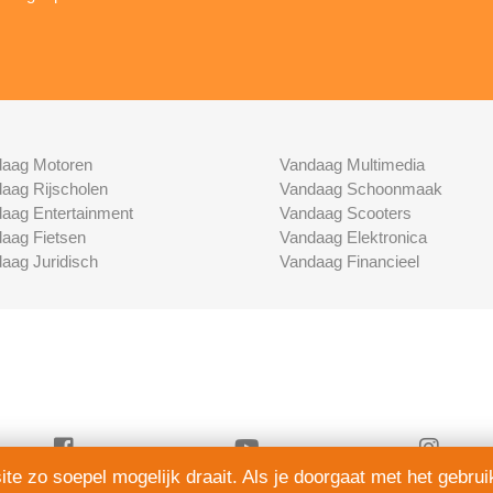
aag Motoren
Vandaag Multimedia
aag Rijscholen
Vandaag Schoonmaak
aag Entertainment
Vandaag Scooters
aag Fietsen
Vandaag Elektronica
aag Juridisch
Vandaag Financieel
e zo soepel mogelijk draait. Als je doorgaat met het gebrui