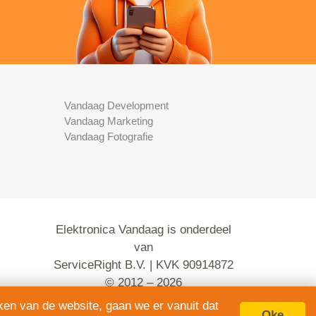
Vandaag Development
Vandaag Marketing
Vandaag Fotografie
Elektronica Vandaag is onderdeel
van
ServiceRight B.V. | KVK 90914872
© 2012 – 2026
alle rechten voorbehouden.
ken van de website, gaan we er vanuit dat
Oke