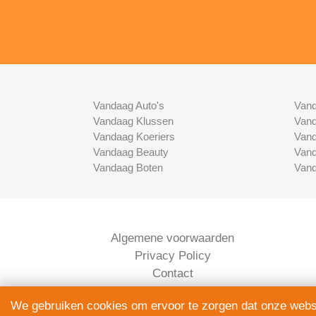
Vandaag Auto's
Vand
Vandaag Klussen
Vand
Vandaag Koeriers
Vand
Vandaag Beauty
Vand
Vandaag Boten
Vand
Algemene voorwaarden
Privacy Policy
Contact
Bedrijven Inlog
We gebruiken cookies om ervoor te zorgen dat onze websit