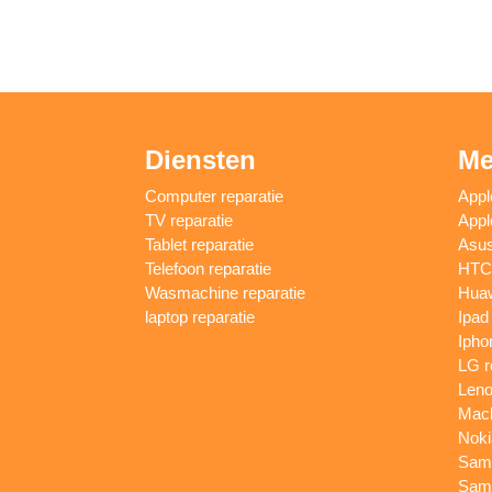
Diensten
Me
Computer reparatie
Appl
TV reparatie
Appl
Tablet reparatie
Asus
Telefoon reparatie
HTC 
Wasmachine reparatie
Huaw
laptop reparatie
Ipad
Ipho
LG r
Leno
Macb
Noki
Sams
Sams