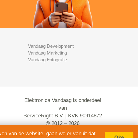
Vandaag Development
Vandaag Marketing
Vandaag Fotografie
Elektronica Vandaag is onderdeel
van
ServiceRight B.V. | KVK 90914872
© 2012 – 2026
alle rechten voorbehouden.
ken van de website, gaan we er vanuit dat
Oke