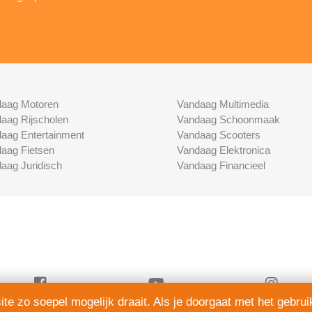
aag Motoren
Vandaag Multimedia
aag Rijscholen
Vandaag Schoonmaak
aag Entertainment
Vandaag Scooters
aag Fietsen
Vandaag Elektronica
aag Juridisch
Vandaag Financieel
e zo soepel mogelijk draait. Als je doorgaat met het gebrui