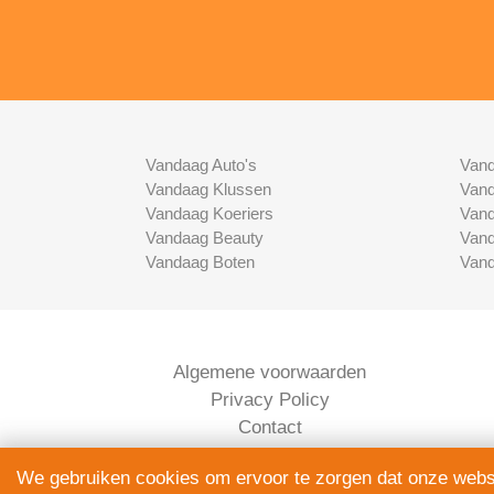
Vandaag Auto's
Vand
Vandaag Klussen
Vand
Vandaag Koeriers
Vand
Vandaag Beauty
Vand
Vandaag Boten
Vand
Algemene voorwaarden
Privacy Policy
Contact
Bedrijven Inlog
We gebruiken cookies om ervoor te zorgen dat onze websit