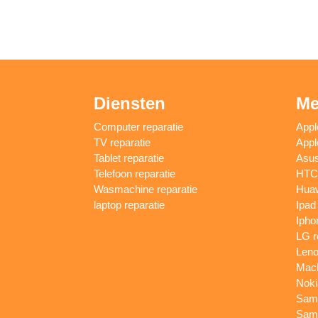
Diensten
Me
Computer reparatie
Appl
TV reparatie
Appl
Tablet reparatie
Asus
Telefoon reparatie
HTC 
Wasmachine reparatie
Huaw
laptop reparatie
Ipad
Ipho
LG r
Leno
Macb
Noki
Sams
Sams