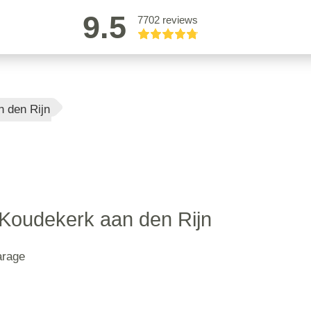
9.5
7702 reviews
n den Rijn
t Koudekerk aan den Rijn
arage