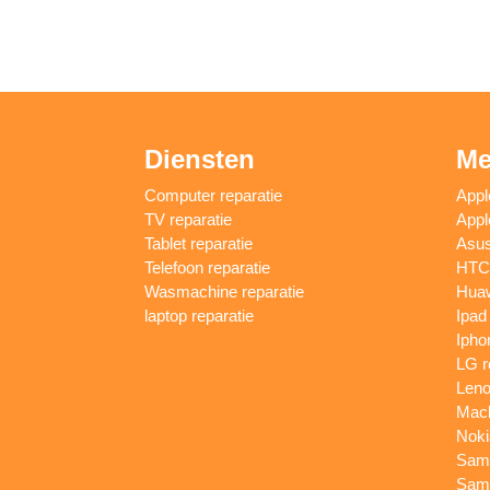
Diensten
Me
Computer reparatie
Appl
TV reparatie
Appl
Tablet reparatie
Asus
Telefoon reparatie
HTC 
Wasmachine reparatie
Huaw
laptop reparatie
Ipad
Ipho
LG r
Leno
Macb
Noki
Sams
Sams