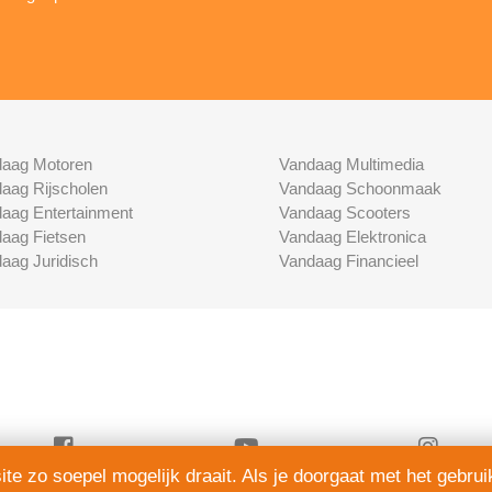
aag Motoren
Vandaag Multimedia
aag Rijscholen
Vandaag Schoonmaak
aag Entertainment
Vandaag Scooters
aag Fietsen
Vandaag Elektronica
aag Juridisch
Vandaag Financieel
e zo soepel mogelijk draait. Als je doorgaat met het gebrui