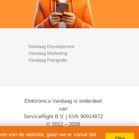
Vandaag Development
Vandaag Marketing
Vandaag Fotografie
Elektronica Vandaag is onderdeel
van
ServiceRight B.V. | KVK 90914872
© 2012 – 2026
alle rechten voorbehouden.
ken van de website, gaan we er vanuit dat
Oke