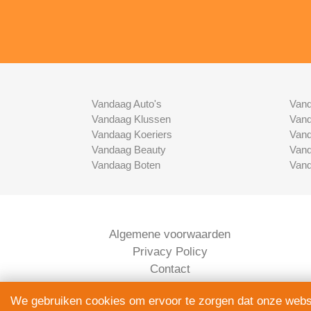
Vandaag Auto's
Vand
Vandaag Klussen
Vand
Vandaag Koeriers
Vand
Vandaag Beauty
Vand
Vandaag Boten
Vand
Algemene voorwaarden
Privacy Policy
Contact
Bedrijven Inlog
We gebruiken cookies om ervoor te zorgen dat onze websit