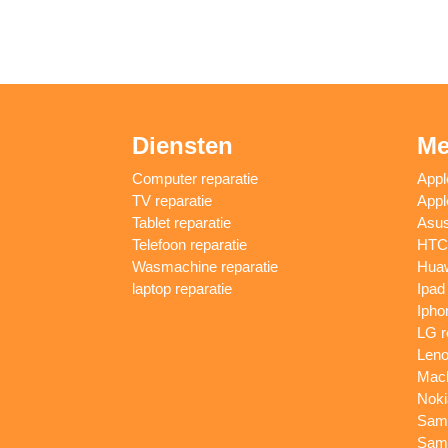
Diensten
Me
Computer reparatie
Appl
TV reparatie
Appl
Tablet reparatie
Asus
Telefoon reparatie
HTC 
Wasmachine reparatie
Huaw
laptop reparatie
Ipad
Ipho
LG r
Leno
Macb
Noki
Sams
Sams