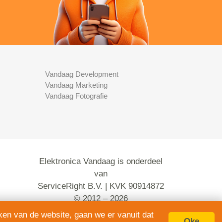
Vandaag Development
Vandaag Marketing
Vandaag Fotografie
Elektronica Vandaag is onderdeel
van
ServiceRight B.V. | KVK 90914872
© 2012 – 2026
alle rechten voorbehouden.
ken van de website, gaan we er vanuit dat
Oke