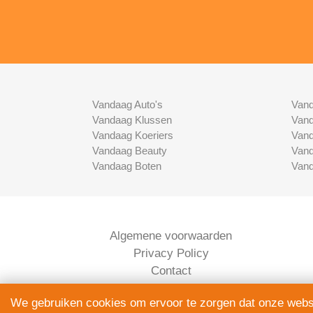
Vandaag Auto's
Vand
Vandaag Klussen
Vand
Vandaag Koeriers
Vand
Vandaag Beauty
Vand
Vandaag Boten
Vand
Algemene voorwaarden
Privacy Policy
Contact
Bedrijven Inlog
We gebruiken cookies om ervoor te zorgen dat onze websit