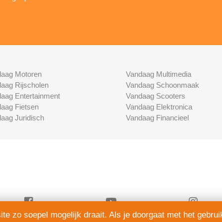
aag Motoren
Vandaag Multimedia
aag Rijscholen
Vandaag Schoonmaak
aag Entertainment
Vandaag Scooters
aag Fietsen
Vandaag Elektronica
aag Juridisch
Vandaag Financieel
e zo soepel mogelijk draait. Als je doorgaat met het gebrui