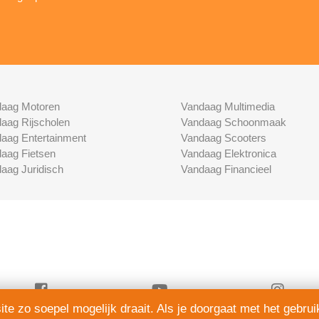
aag Motoren
Vandaag Multimedia
aag Rijscholen
Vandaag Schoonmaak
aag Entertainment
Vandaag Scooters
aag Fietsen
Vandaag Elektronica
aag Juridisch
Vandaag Financieel
e zo soepel mogelijk draait. Als je doorgaat met het gebrui