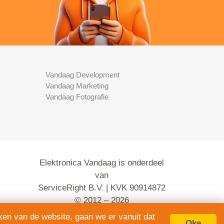
Vandaag Development
Vandaag Marketing
Vandaag Fotografie
Elektronica Vandaag is onderdeel
van
ServiceRight B.V. | KVK 90914872
© 2012 – 2026
alle rechten voorbehouden.
ken van de website, gaan we er vanuit dat
Oke