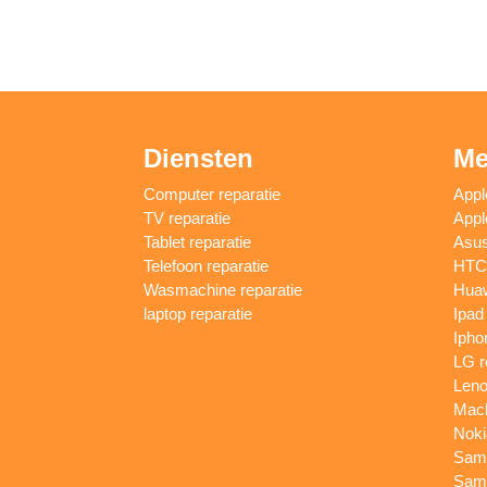
Diensten
Me
Computer reparatie
Appl
TV reparatie
Appl
Tablet reparatie
Asus
Telefoon reparatie
HTC 
Wasmachine reparatie
Huaw
laptop reparatie
Ipad
Ipho
LG r
Leno
Macb
Noki
Sams
Sams