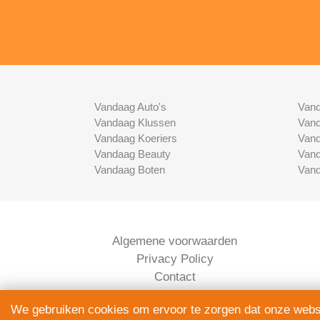
Vandaag Auto's
Vand
Vandaag Klussen
Vand
Vandaag Koeriers
Vand
Vandaag Beauty
Vand
Vandaag Boten
Vand
Algemene voorwaarden
Privacy Policy
Contact
Bedrijven Inlog
We gebruiken cookies om ervoor te zorgen dat onze websit